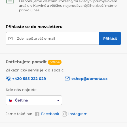
Disponujeme vlastními rozsáhlými sklady v průmyslovém
areálu v Karviné a většinu nejprodávanějšího zboží máme
přímo u nás.
Přihlaste se do newsletteru
Zde napište váš e-mail
Přihlásit
Potřebujete poradit
offline
Zákaznický servis je k dispozici
+420 555 222 029
eshop@dometa.cz
Kde nás najdete
Čeština
Jsme také na:
Facebook
Instagram