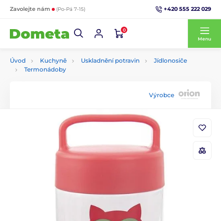
+420 555 222 029
Zavolejte nám
(Po-Pá 7-15)
0
Menu
Úvod
Kuchyně
Uskladnění potravin
Jídlonosiče
Termonádoby
Výrobce