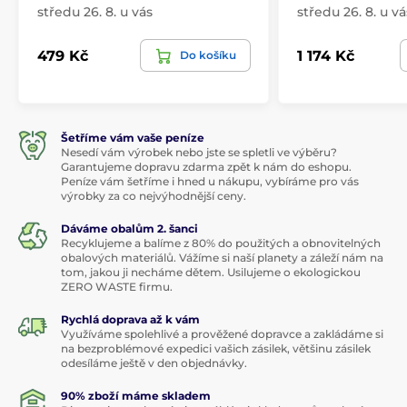
středu 26. 8. u vás
středu 26. 8. u vá
479 Kč
1 174 Kč
Do košíku
Šetříme vám vaše peníze
Nesedí vám výrobek nebo jste se spletli ve výběru?
Garantujeme dopravu zdarma zpět k nám do eshopu.
Peníze vám šetříme i hned u nákupu, vybíráme pro vás
výrobky za co nejvýhodnější ceny.
Dáváme obalům 2. šanci
Recyklujeme a balíme z 80% do použitých a obnovitelných
obalových materiálů. Vážíme si naší planety a záleží nám na
tom, jakou ji necháme dětem. Usilujeme o ekologickou
ZERO WASTE firmu.
Rychlá doprava až k vám
Využíváme spolehlivé a prověžené dopravce a zakládáme si
na bezproblémové expedici vašich zásilek, většinu zásilek
odesíláme ještě v den objednávky.
90% zboží máme skladem