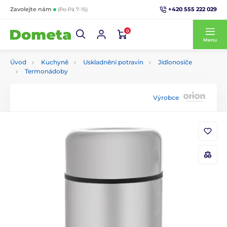
+420 555 222 029
Zavolejte nám
(Po-Pá 7-15)
0
Menu
Úvod
Kuchyně
Uskladnění potravin
Jídlonosiče
Termonádoby
Výrobce