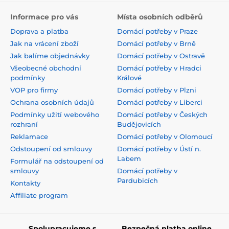
Informace pro vás
Místa osobních odběrů
Doprava a platba
Domácí potřeby v Praze
Jak na vrácení zboží
Domácí potřeby v Brně
Jak balíme objednávky
Domácí potřeby v Ostravě
Všeobecné obchodní
Domácí potřeby v Hradci
podmínky
Králové
VOP pro firmy
Domácí potřeby v Plzni
Ochrana osobních údajů
Domácí potřeby v Liberci
Podmínky užití webového
Domácí potřeby v Českých
rozhraní
Budějovicích
Reklamace
Domácí potřeby v Olomoucí
Odstoupení od smlouvy
Domácí potřeby v Ústí n.
Labem
Formulář na odstoupení od
smlouvy
Domácí potřeby v
Pardubicích
Kontakty
Affiliate program
Spolupracujeme s
Bezpečná platba online