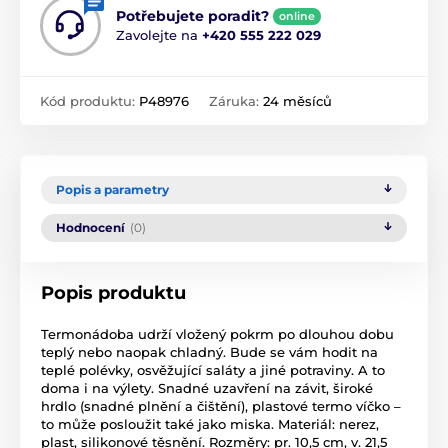
Potřebujete poradit?
online
Zavolejte na
+420 555 222 029
Kód produktu:
P48976
Záruka:
24 měsíců
Popis a parametry
Hodnocení
(0)
Popis produktu
Termonádoba udrží vložený pokrm po dlouhou dobu
teplý nebo naopak chladný. Bude se vám hodit na
teplé polévky, osvěžující saláty a jiné potraviny. A to
doma i na výlety. Snadné uzavření na závit, široké
hrdlo (snadné plnění a čištění), plastové termo víčko –
to může posloužit také jako miska. Materiál: nerez,
plast, silikonové těsnění. Rozměry: pr. 10,5 cm, v. 21,5