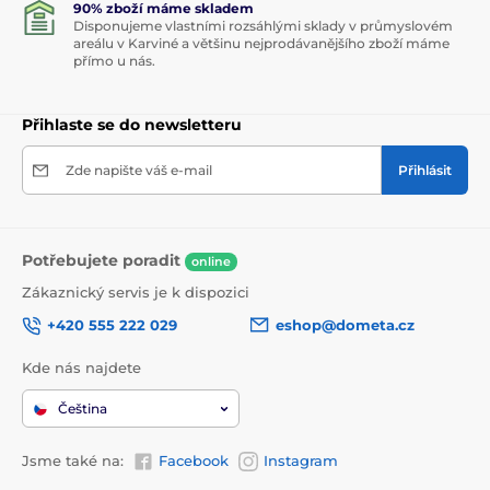
90% zboží máme skladem
Disponujeme vlastními rozsáhlými sklady v průmyslovém
areálu v Karviné a většinu nejprodávanějšího zboží máme
přímo u nás.
Přihlaste se do newsletteru
Zde napište váš e-mail
Přihlásit
Potřebujete poradit
online
Zákaznický servis je k dispozici
+420 555 222 029
eshop@dometa.cz
Kde nás najdete
Čeština
Jsme také na:
Facebook
Instagram