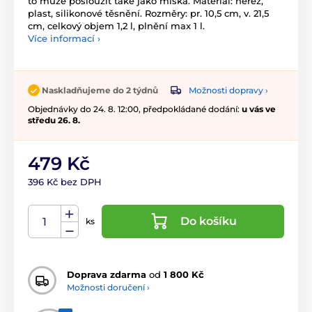
to může posloužit také jako miska. Materiál: nerez,
plast, silikonové těsnění. Rozměry: pr. 10,5 cm, v. 21,5
cm, celkový objem 1,2 l, plnění max 1 l.
Více informací ›
Možnosti dopravy ›
Naskladňujeme do 2 týdnů
Objednávky do 24. 8. 12:00, předpokládané dodání:
u vás ve
středu 26. 8.
479 Kč
396 Kč bez DPH
Do košíku
ks
Doprava zdarma
od
1 800 Kč
Možnosti doručení ›