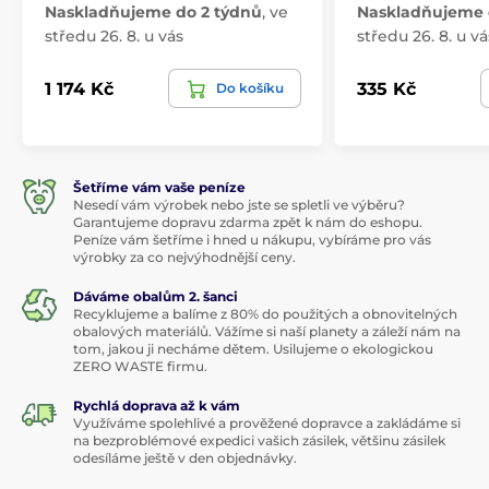
Naskladňujeme do 2 týdnů
,
ve
Naskladňujeme 
středu 26. 8. u vás
středu 26. 8. u vá
1 174 Kč
335 Kč
Do košíku
Šetříme vám vaše peníze
Nesedí vám výrobek nebo jste se spletli ve výběru?
Garantujeme dopravu zdarma zpět k nám do eshopu.
Peníze vám šetříme i hned u nákupu, vybíráme pro vás
výrobky za co nejvýhodnější ceny.
Dáváme obalům 2. šanci
Recyklujeme a balíme z 80% do použitých a obnovitelných
obalových materiálů. Vážíme si naší planety a záleží nám na
tom, jakou ji necháme dětem. Usilujeme o ekologickou
ZERO WASTE firmu.
Rychlá doprava až k vám
Využíváme spolehlivé a prověžené dopravce a zakládáme si
na bezproblémové expedici vašich zásilek, většinu zásilek
odesíláme ještě v den objednávky.