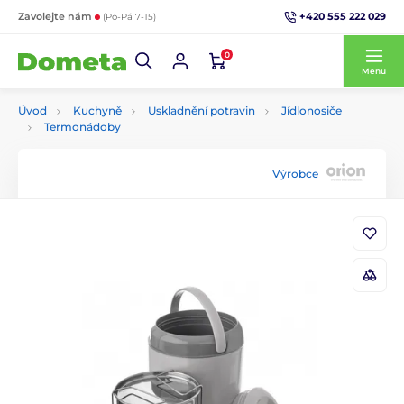
+420 555 222 029
Zavolejte nám
(Po-Pá 7-15)
0
Menu
Úvod
Kuchyně
Uskladnění potravin
Jídlonosiče
Termonádoby
Výrobce