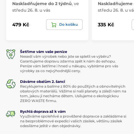
Naskladňujeme do 2 týdnů
,
ve
Naskladňujeme 
středu 26. 8. u vás
středu 26. 8. u vá
479 Kč
335 Kč
Do košíku
Šetříme vám vaše peníze
Nesedí vám výrobek nebo jste se spletli ve výběru?
Garantujeme dopravu zdarma zpět k nám do eshopu.
Peníze vám šetříme i hned u nákupu, vybíráme pro vás
výrobky za co nejvýhodnější ceny.
Dáváme obalům 2. šanci
Recyklujeme a balíme z 80% do použitých a obnovitelných
obalových materiálů. Vážíme si naší planety a záleží nám na
tom, jakou ji necháme dětem. Usilujeme o ekologickou
ZERO WASTE firmu.
Rychlá doprava až k vám
Využíváme spolehlivé a prověžené dopravce a zakládáme si
na bezproblémové expedici vašich zásilek, většinu zásilek
odesíláme ještě v den objednávky.