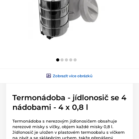
Zobrazit více obrázků
Termonádoba - jídlonosič se 4
nádobami - 4 x 0,8 l
Termonádoba s nerezovým jídlonosičem obsahuje
nerezové misky s víčky, objem každé misky 0,8 l.
Jídlonosič je uložen v plastovém termoobalu s víčkem
na závit a se sklápěcím uchem, takže přenášený