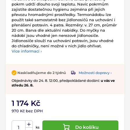
pokrm udrží dlouho svoji teplotu. Navíc pokrmům
zajistíte dostatečnou hygienu zejména při jejich
převozu hromadnými prostředky. Termonádobu lze
použít také samostatně bez jídlonosičů na uchování i
přenášení potravin. 4 patra. Rozměry: v. 27 cm, průměr
20 cm. Barva dle aktuální nabídky. Do myčky na
nádobí jsou vhodné jen nerezové jídlonosiče.
Jídlonosiče slouží na uchování potravin, jsou vhodné
do chladničky, není možné v nich jídlo ohřívat.
Více informací ›
Možnosti dopravy ›
Naskladňujeme do 2 týdnů
Objednávky do 24. 8. 12:00, předpokládané dodání:
u vás ve
středu 26. 8.
1 174 Kč
970 Kč bez DPH
Do košíku
ks