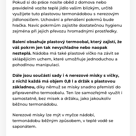
Pokud si do práce nosíte oběd z domova nebo
pravidelně vozíte teplé jídlo vašim blízkým, určitě
využijete tuto plastovou termonádobou s nerezovým
jídlonosičem. Uchování a přenášení pokrmů bude
hračka. Navíc pokrmům zajistíte dostatečnou hygienu
zejména při jejich převozu hromadnými prostředky.
Balení obsahuje plastový termoobal, který zajistí, že
váš pokrm jen tak nevychladne nebo naopak
nezteplá.
Nádoba má také plastové víčko na závit se
sklápějícím uchem, které umožňuje jednoduchou a
pohodlnou manipulaci.
Dále jsou součástí sady i 4 nerezové misky s víčky,
z nichž každá má objem 0,8 l a držák s plastovou
základnou,
díky němuž se misky snadno přemístí do
připraveného termoobalu. Ten lze samozřejmě využít i
samostatně, bez misek a držáku, jako jakoukoliv
běžnou termonádobu.
Nerezové misky lze mýt v myčce nádobí,
termonádobu běžným způsobem, v teplé vodě se
saponátem.