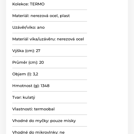
Kolekce:
TERMO
Materiál:
nerezová ocel, plast
Uzávěr/víko:
ano
Materiál víka/uzávěru:
nerezová ocel
Výška (cm):
27
Průměr (cm):
20
Objem (l):
3,2
Hmotnost (g):
1348
Tvar:
kulatý
Vlastnosti:
termoobal
Vhodné do myčky:
pouze misky
Vhodné do mikrovlnky:
ne