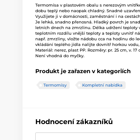
Termomísa v plastovém obalu s nerezovým vnitřk
dobu teplý nebo naopak chladný. Snadné uzavření
Využijete ji v domácnosti, zaměstnání i na cestách, 
Je lehká, snadno přenosná. Hladký povrch je snad
letních dnech na zmrzlinu. Délka udržení teploty v
teplotním rozdílu vnější teploty a teploty uvnitř
např. zmrzliny, vložte nádobu cca na hodinu do led
vkládání teplého jídla nalijte dovnitř horkou vodu,
Materiál: nerez, plast PP. Rozměry: pr. 25 cm, v. 17 
Není vhodná do myčky.
Produkt je zařazen v kategoriích
Termomísy
Kompletní nabídka
Hodnocení zákazníků