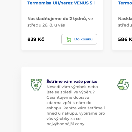
Termomísa UH/nerez VENUS 5 l
Termom
Naskladňujeme do 2 týdnů
,
ve
Naskl
středu 26. 8. u vás
středu 
839 Kč
586 K
Do košíku
Šetříme vám vaše peníze
Nesedí vám výrobek nebo
jste se spletli ve výběru?
Garantujeme dopravu
zdarma zpět k nám do
eshopu. Peníze vám šetříme i
hned u nákupu, vybíráme pro
vás výrobky za co
nejvýhodnější ceny.