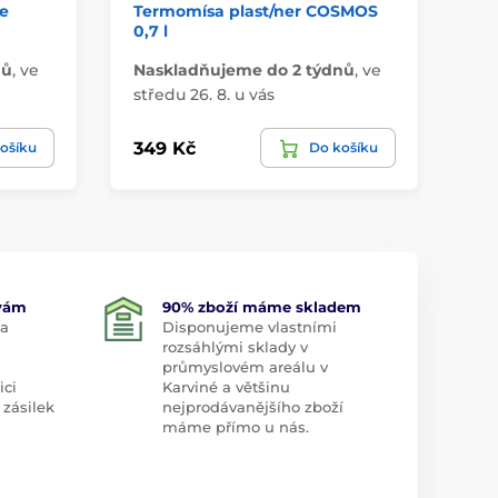
le
Termomísa plast/ner COSMOS
Te
0,7 l
nů
,
ve
Naskladňujeme do 2 týdnů
,
ve
Má
středu 26. 8. u vás
u 
349 Kč
34
ošíku
Do košíku
 vám
90% zboží máme skladem
 a
Disponujeme vlastními
rozsáhlými sklady v
průmyslovém areálu v
ici
Karviné a většinu
 zásilek
nejprodávanějšího zboží
máme přímo u nás.