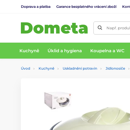
Doprava a platba
Garance bezplatného vrácení zboží
Kon
Např. produk
Kuchyně
Úklid a hygiena
Koupelna a WC
Úvod
Kuchyně
Uskladnění potravin
Jídlonosiče