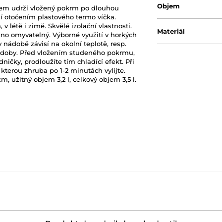
Objem
em udrží vložený pokrm po dlouhou
 otočením plastového termo víčka.
v létě i zimě. Skvělé izolační vlastnosti.
Materiál
no omyvatelný. Výborné využití v horkých
 nádobě závisí na okolní teplotě, resp.
 nádoby. Před vložením studeného pokrmu,
ničky, prodloužíte tím chladící efekt. Při
 kterou zhruba po 1-2 minutách vylijte.
cm, užitný objem 3,2 l, celkový objem 3,5 l.