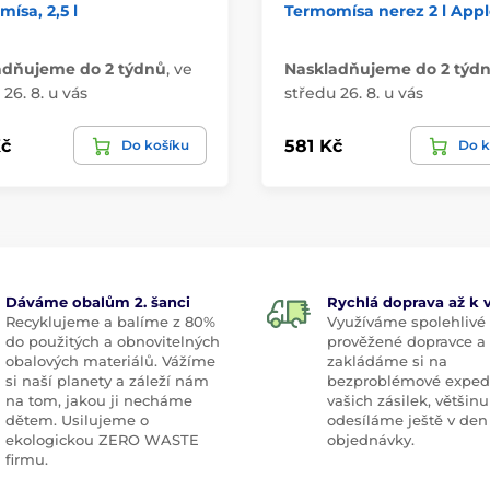
ísa, 2,5 l
Termomísa nerez 2 l App
adňujeme do 2 týdnů
,
ve
Naskladňujeme do 2 týd
26. 8. u vás
středu 26. 8. u vás
č
581 Kč
Do košíku
Do k
Dáváme obalům 2. šanci
Rychlá doprava až k
Recyklujeme a balíme z 80%
Využíváme spolehlivé
do použitých a obnovitelných
prověžené dopravce a
obalových materiálů. Vážíme
zakládáme si na
si naší planety a záleží nám
bezproblémové exped
na tom, jakou ji necháme
vašich zásilek, většinu
dětem. Usilujeme o
odesíláme ještě v den
ekologickou ZERO WASTE
objednávky.
firmu.