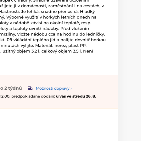
aopak chladný. Snadné uzavření otočením
žijete ji v domácnosti, zaměstnání i na cestách, v
í vlastnosti. Je lehká, snadno přenosná. Hladký
ý. Výborné využití v horkých letních dnech na
loty v nádobě závisí na okolní teplotě, resp.
ploty a teploty uvnitř nádoby. Před vložením
rzliny, vložte nádobu cca na hodinu do ledničky,
kt. Při vkládání teplého jídla nalijte dovnitř horkou
inutách vylijte. Materiál: nerez, plast PP.
, užitný objem 3,2 l, celkový objem 3,5 l. Není
o 2 týdnů
Možnosti dopravy ›
 12:00, předpokládané dodání:
u vás ve středu 26. 8.