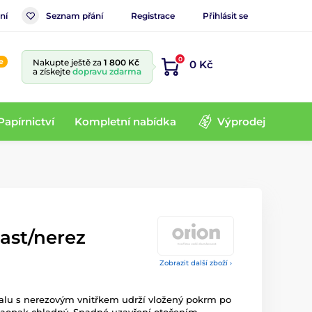
ní
Seznam přání
Registrace
Přihlásit se
0
e
Nakupte ještě za
1 800 Kč
0 Kč
a získejte
dopravu zdarma
Papírnictví
Kompletní nabídka
Výprodej
ast/nerez
Zobrazit další zboží ›
lu s nerezovým vnitřkem udrží vložený pokrm po