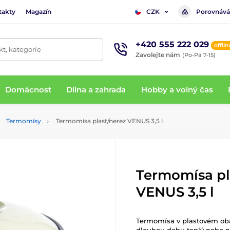
takty
Magazín
Porovnává
CZK
+420 555 222 029
offlin
t, kategorie
Zavolejte nám
(Po-Pá 7-15)
Domácnost
Dílna a zahrada
Hobby a volný čas
Termomísy
Termomísa plast/nerez VENUS 3,5 l
Termomísa pl
VENUS 3,5 l
Termomísa v plastovém oba