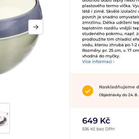
dlouhou dobu teplý nebo n
plastového termo víčka. Vyu
létě i zimě. Skvělé izolačn
povrch je snadno omyvateln
zmrzlinu. Délka udržení tep
teplotním rozdílu vnější te
studeného pokrmu, např. zm
prodloužíte tím chladící efe
vodu, kterou zhruba po 1-2 m
Rozměry: pr. 25 cm, v. 17 cm
vhodná do myčky.
Více informací ›
Naskladňujeme d
Objednávky do 24. 8.
649 Kč
536 Kč bez DPH