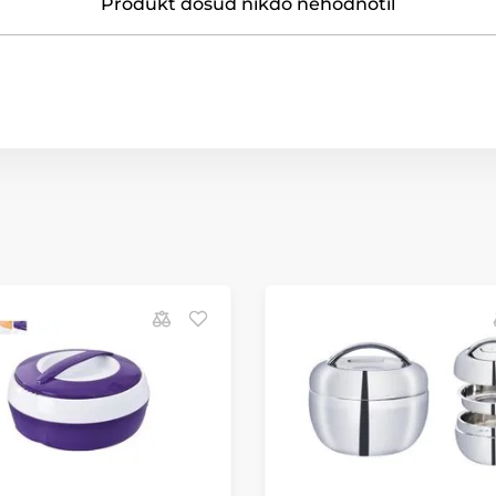
Produkt dosud nikdo nehodnotil