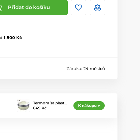
Přidat do košíku
d
1 800 Kč
Záruka:
24 měsíců
Termomísa plast…
K nákupu
649 Kč