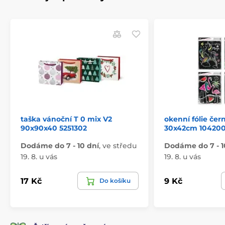
taška vánoční T 0 mix V2
okenní fólie če
90x90x40 5251302
30x42cm 10420
Dodáme do 7 - 10 dní
,
ve středu
Dodáme do 7 - 1
19. 8. u vás
19. 8. u vás
17 Kč
9 Kč
Do košíku