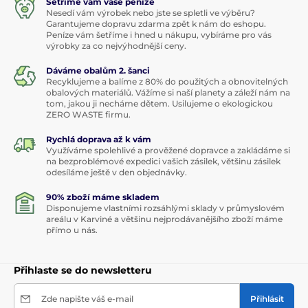
Šetříme vám vaše peníze
Nesedí vám výrobek nebo jste se spletli ve výběru?
Garantujeme dopravu zdarma zpět k nám do eshopu.
Peníze vám šetříme i hned u nákupu, vybíráme pro vás
výrobky za co nejvýhodnější ceny.
Dáváme obalům 2. šanci
Recyklujeme a balíme z 80% do použitých a obnovitelných
obalových materiálů. Vážíme si naší planety a záleží nám na
tom, jakou ji necháme dětem. Usilujeme o ekologickou
ZERO WASTE firmu.
Rychlá doprava až k vám
Využíváme spolehlivé a prověžené dopravce a zakládáme si
na bezproblémové expedici vašich zásilek, většinu zásilek
odesíláme ještě v den objednávky.
90% zboží máme skladem
Disponujeme vlastními rozsáhlými sklady v průmyslovém
areálu v Karviné a většinu nejprodávanějšího zboží máme
přímo u nás.
Přihlaste se do newsletteru
Zde napište váš e-mail
Přihlásit