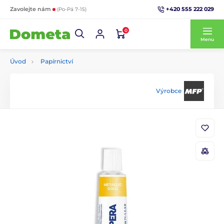
+420 555 222 029
Zavolejte nám
(Po-Pá 7-15)
0
Menu
Úvod
Papírnictví
Výrobce