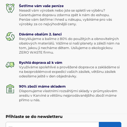
Šetříme vám vaše peníze
Nesedí vám výrobek nebo jste se spletli ve výběru?
Garantujeme dopravu zdarma zpět k nám do eshopu.
Peníze vám šetříme i hned u nákupu, vybíráme pro vás
výrobky za co nejvýhodnější ceny.
Dáváme obalům 2. šanci
Recyklujeme a balíme z 80% do použitých a obnovitelných
obalových materiálů. Vážíme si naší planety a záleží nám na
tom, jakou ji necháme dětem. Usilujeme o ekologickou
ZERO WASTE firmu.
Rychlá doprava až k vám
Využíváme spolehlivé a prověžené dopravce a zakládáme si
na bezproblémové expedici vašich zásilek, většinu zásilek
odesíláme ještě v den objednávky.
90% zboží máme skladem
Disponujeme vlastními rozsáhlými sklady v průmyslovém
areálu v Karviné a většinu nejprodávanějšího zboží máme
přímo u nás.
Přihlaste se do newsletteru