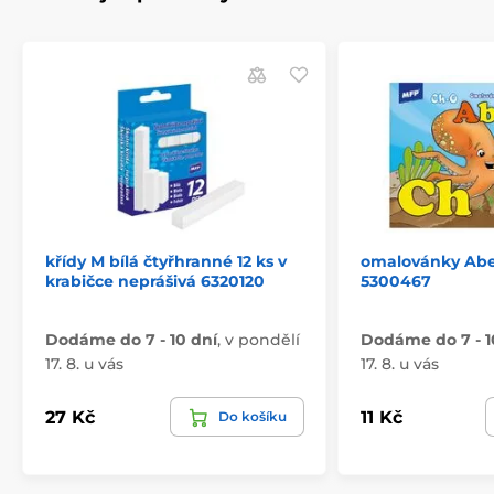
křídy M bílá čtyřhranné 12 ks v
omalovánky Abe
krabičce neprášivá 6320120
5300467
Dodáme do 7 - 10 dní
,
v pondělí
Dodáme do 7 - 1
17. 8. u vás
17. 8. u vás
27 Kč
11 Kč
Do košíku