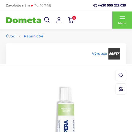
+420 555 222 029
Zavolejte nám
(Po-Pá 7-15)
0
Menu
Úvod
Papírnictví
Výrobce