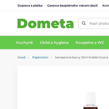
Doprava a platba
Garance bezplatného vrácení zboží
Kon
Např. produk
Kuchyně
Úklid a hygiena
Koupelna a WC
Úvod
Papírnictví
temperové barvy 12ml hnědá tmavá