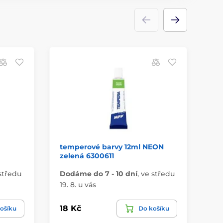
temperové barvy 12ml NEON
Sa
zelená 6300611
pr
středu
Dodáme do 7 - 10 dní
,
ve středu
Do
19. 8. u vás
19.
18 Kč
34
ošíku
Do košíku