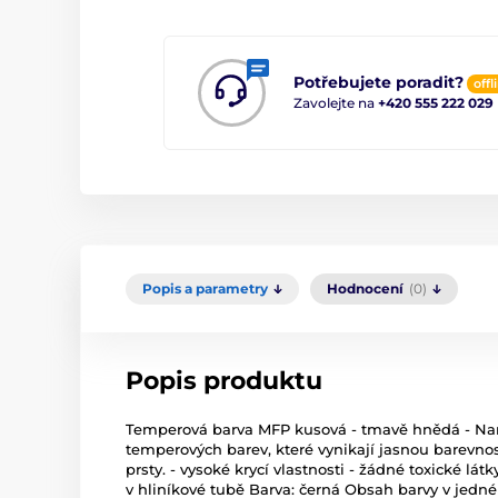
Potřebujete poradit?
offl
Zavolejte na
+420 555 222 029
Popis a parametry
Hodnocení
(0)
Popis produktu
Temperová barva MFP kusová - tmavě hnědá - Nam
temperových barev, které vynikají jasnou barevnos
prsty. - vysoké krycí vlastnosti - žádné toxické lát
v hliníkové tubě Barva: černá Obsah barvy v jed