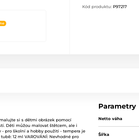
Kód produktu:
P97217
ine
Parametry
Netto váha
alujte si s dětmi obrázek pomocí
tí. Děti můžou malovat štětcem, ale i
ky - pro školní a hobby použití - tempera je
Šířka
né tubě: 12 ml VAROVÁNÍ: Nevhodné pro