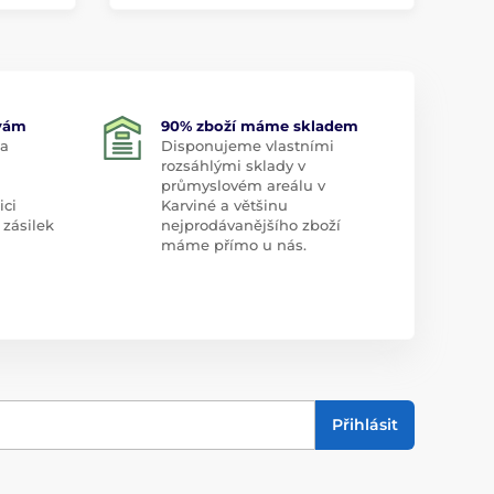
 vám
90% zboží máme skladem
 a
Disponujeme vlastními
rozsáhlými sklady v
průmyslovém areálu v
ici
Karviné a většinu
 zásilek
nejprodávanějšího zboží
máme přímo u nás.
Přihlásit