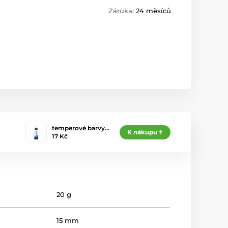
Záruka:
24 měsíců
temperové barvy…
K nákupu
17 Kč
20 g
15 mm