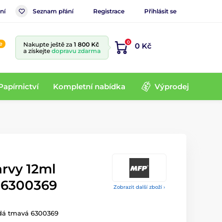
ní
Seznam přání
Registrace
Přihlásit se
0
e
Nakupte ještě za
1 800 Kč
0 Kč
a získejte
dopravu zdarma
Papírnictví
Kompletní nabídka
Výprodej
rvy 12ml
 6300369
Zobrazit další zboží ›
dá tmavá 6300369