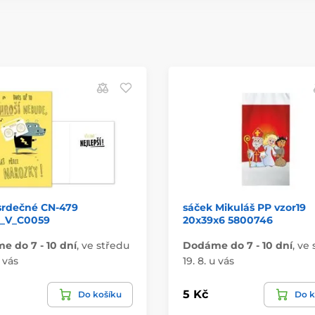
srdečné CN-479
sáček Mikuláš PP vzor19
_V_C0059
20x39x6 5800746
 do 7 - 10 dní
,
ve středu
Dodáme do 7 - 10 dní
,
ve 
u vás
19. 8. u vás
5 Kč
Do košíku
Do k