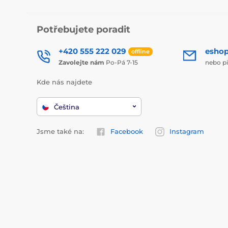
Potřebujete poradit
+420 555 222 029
esho
offline
Zavolejte nám
Po-Pá 7-15
nebo p
Kde nás najdete
Čeština
Jsme také na:
Facebook
Instagram