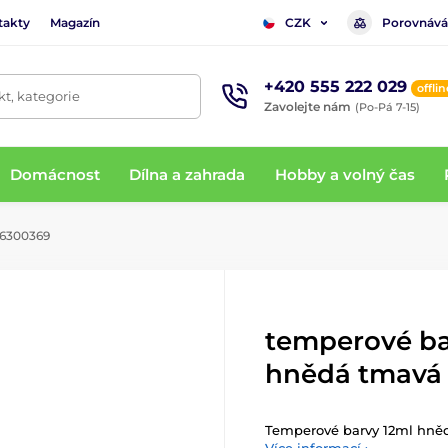
takty
Magazín
Porovnává
CZK
+420 555 222 029
offlin
t, kategorie
Zavolejte nám
(Po-Pá 7-15)
Domácnost
Dílna a zahrada
Hobby a volný čas
 6300369
temperové ba
hnědá tmavá
Temperové barvy 12ml hně