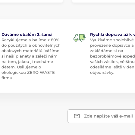
Dáváme obalům 2. šanci
Rychlá doprava až k
Recyklujeme a balíme z 80%
Využíváme spolehlivé
do použitých a obnovitelných
prověžené dopravce a
obalových materiálů. Vážíme
zakládáme si na
si naší planety a záleží nám
bezproblémové exped
na tom, jakou ji necháme
vašich zásilek, většinu
dětem. Usilujeme o
odesíláme ještě v den
ekologickou ZERO WASTE
objednávky.
firmu.
Zde napište váš e-mail