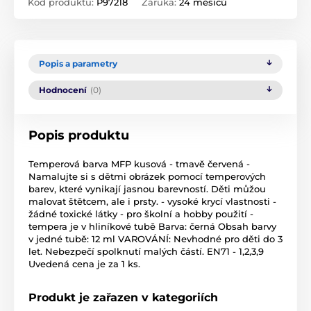
Kód produktu:
P97218
Záruka:
24 měsíců
Popis a parametry
Hodnocení
(0)
Popis produktu
Temperová barva MFP kusová - tmavě červená -
Namalujte si s dětmi obrázek pomocí temperových
barev, které vynikají jasnou barevností. Děti můžou
malovat štětcem, ale i prsty. - vysoké krycí vlastnosti -
žádné toxické látky - pro školní a hobby použití -
tempera je v hliníkové tubě Barva: černá Obsah barvy
v jedné tubě: 12 ml VAROVÁNÍ: Nevhodné pro děti do 3
let. Nebezpečí spolknutí malých částí. EN71 - 1,2,3,9
Uvedená cena je za 1 ks.
Produkt je zařazen v kategoriích