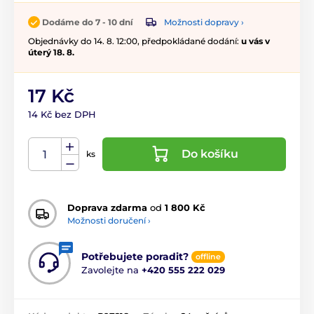
Možnosti dopravy ›
Dodáme do 7 - 10 dní
Objednávky do 14. 8. 12:00, předpokládané dodání:
u vás v
úterý 18. 8.
17 Kč
14 Kč bez DPH
Do košíku
ks
Doprava zdarma
od
1 800 Kč
Možnosti doručení ›
Potřebujete poradit?
offline
Zavolejte na
+420 555 222 029