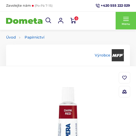
+420 555 222 029
Zavolejte nám
(Po-Pá 7-15)
0
Menu
Úvod
Papírnictví
Výrobce