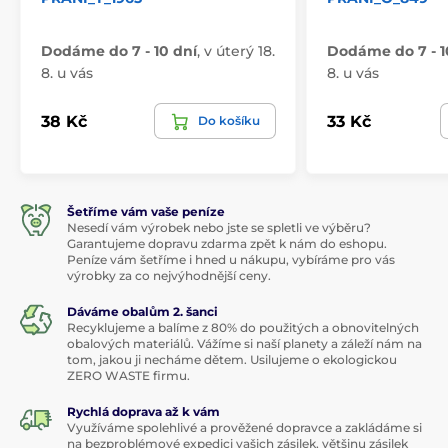
Dodáme do 7 - 10 dní
,
v úterý 18.
Dodáme do 7 - 1
8. u vás
8. u vás
38 Kč
33 Kč
Do košíku
Šetříme vám vaše peníze
Nesedí vám výrobek nebo jste se spletli ve výběru?
Garantujeme dopravu zdarma zpět k nám do eshopu.
Peníze vám šetříme i hned u nákupu, vybíráme pro vás
výrobky za co nejvýhodnější ceny.
Dáváme obalům 2. šanci
Recyklujeme a balíme z 80% do použitých a obnovitelných
obalových materiálů. Vážíme si naší planety a záleží nám na
tom, jakou ji necháme dětem. Usilujeme o ekologickou
ZERO WASTE firmu.
Rychlá doprava až k vám
Využíváme spolehlivé a prověžené dopravce a zakládáme si
na bezproblémové expedici vašich zásilek, většinu zásilek