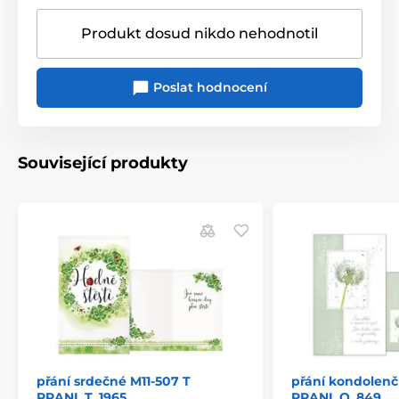
Produkt dosud nikdo nehodnotil
Poslat hodnocení
Související produkty
přání srdečné M11-507 T
přání kondolenč
PRANI_T_1965
PRANI_O_849