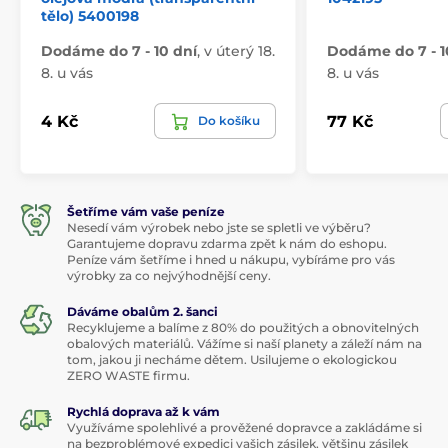
tělo) 5400198
Dodáme do 7 - 10 dní
,
v úterý 18.
Dodáme do 7 - 1
8. u vás
8. u vás
4 Kč
77 Kč
Do košíku
Šetříme vám vaše peníze
Nesedí vám výrobek nebo jste se spletli ve výběru?
Garantujeme dopravu zdarma zpět k nám do eshopu.
Peníze vám šetříme i hned u nákupu, vybíráme pro vás
výrobky za co nejvýhodnější ceny.
Dáváme obalům 2. šanci
Recyklujeme a balíme z 80% do použitých a obnovitelných
obalových materiálů. Vážíme si naší planety a záleží nám na
tom, jakou ji necháme dětem. Usilujeme o ekologickou
ZERO WASTE firmu.
Rychlá doprava až k vám
Využíváme spolehlivé a prověžené dopravce a zakládáme si
na bezproblémové expedici vašich zásilek, většinu zásilek