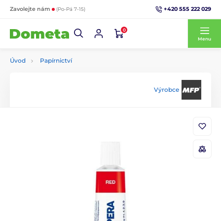
+420 555 222 029
Zavolejte nám
(Po-Pá 7-15)
0
Menu
Úvod
Papírnictví
Výrobce