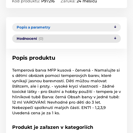
Kód produktu:
P97216
Záruka:
24 měsíců
Popis a parametry
Hodnocení
(0)
Popis produktu
Temperová barva MFP kusová - červená - Namalujte si
s dětmi obrázek pomocí temperových barev, které
vynikají jasnou barevností. Děti můžou malovat
štětcem, ale i prsty. - vysoké krycí vlastnosti - žádné
toxické látky - pro školní a hobby použití - tempera je v
hliníkové tubě Barva: černá Obsah barvy v jedné tubě:
12 ml VAROVÁNÍ: Nevhodné pro děti do 3 let.
Nebezpečí spolknutí malých částí. EN71 - 1,2,3,9
Uvedená cena je za 1 ks.
Produkt je zařazen v kategoriích