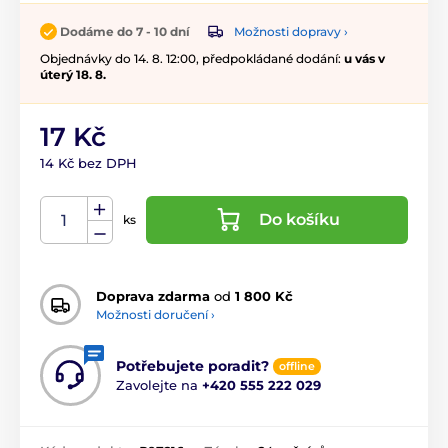
Možnosti dopravy ›
Dodáme do 7 - 10 dní
Objednávky do 14. 8. 12:00, předpokládané dodání:
u vás v
úterý 18. 8.
17 Kč
14 Kč bez DPH
Do košíku
ks
Doprava zdarma
od
1 800 Kč
Možnosti doručení ›
Potřebujete poradit?
offline
Zavolejte na
+420 555 222 029