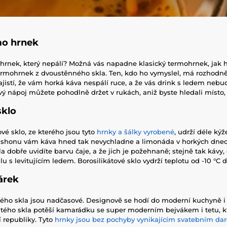
mo hrnek
hrnek, který nepálí? Možná vás napadne klasický termohrnek, jak ho
ermohrnek z dvoustěnného skla. Ten, kdo ho vymyslel, má rozhodně
jistí, že vám horká káva nespálí ruce, a že vás drink s ledem neb
ový nápoj můžete pohodlně držet v rukách, aniž byste hledali místo,
sklo
ové sklo, ze kterého jsou tyto
hrnky a šálky vyrobené
, udrží déle ký
m shonu vám káva hned tak nevychladne a limonáda v horkých dnech
la dobře uvidíte barvu čaje, a že jich je požehnaně; stejně tak kávy
u s levitujícím ledem. Borosilikátové sklo vydrží teplotu od -10 °C d
dárek
ého skla jsou nadčasové. Designově se hodí do moderní kuchyně i
tého skla potěší kamarádku se super moderním bejvákem i tetu, kt
 republiky. Tyto
hrnky jsou bez pochyby vynikajícím svatebním da