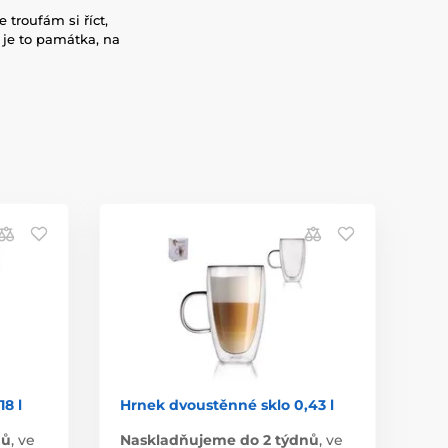
 troufám si říct,
, je to památka, na
8 l
Hrnek dvoustěnné sklo 0,43 l
nů
,
ve
Naskladňujeme do 2 týdnů
,
ve