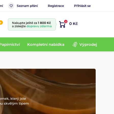
ní
Seznam přání
Registrace
Přihlásit se
0
e
Nakupte ještě za
1 800 Kč
0 Kč
a získejte
dopravu zdarma
Papírnictví
Kompletní nabídka
Výprodej
rnek, který jste
sou skvělým tipem