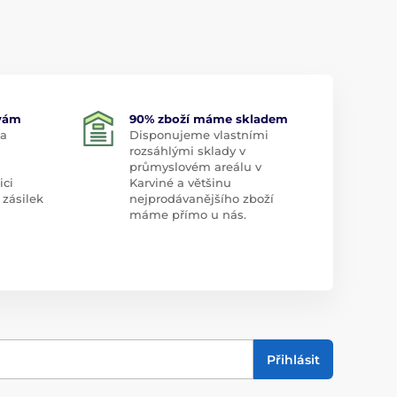
 vám
90% zboží máme skladem
 a
Disponujeme vlastními
rozsáhlými sklady v
průmyslovém areálu v
ici
Karviné a většinu
 zásilek
nejprodávanějšího zboží
máme přímo u nás.
Přihlásit