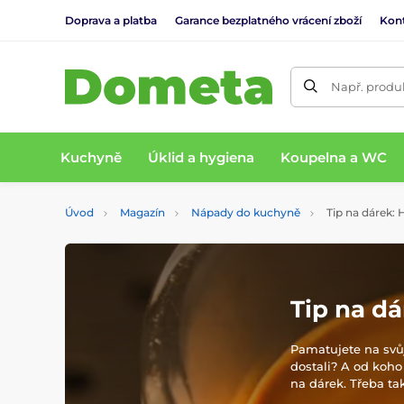
Doprava a platba
Garance bezplatného vrácení zboží
Kon
Např. produk
Kuchyně
Úklid a hygiena
Koupelna a WC
Úvod
Magazín
Nápady do kuchyně
Tip na dárek: H
Tip na dá
Pamatujete na svůj
dostali? A od koho
na dárek. Třeba ta