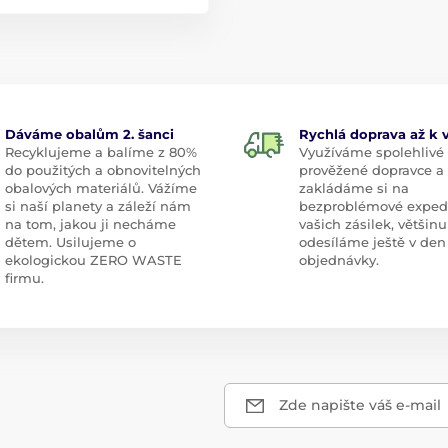
Dáváme obalům 2. šanci
Rychlá doprava až k
Recyklujeme a balíme z 80%
Využíváme spolehlivé
do použitých a obnovitelných
prověžené dopravce a
obalových materiálů. Vážíme
zakládáme si na
si naší planety a záleží nám
bezproblémové exped
na tom, jakou ji necháme
vašich zásilek, většinu
dětem. Usilujeme o
odesíláme ještě v den
ekologickou ZERO WASTE
objednávky.
firmu.
Zde napište váš e-mail