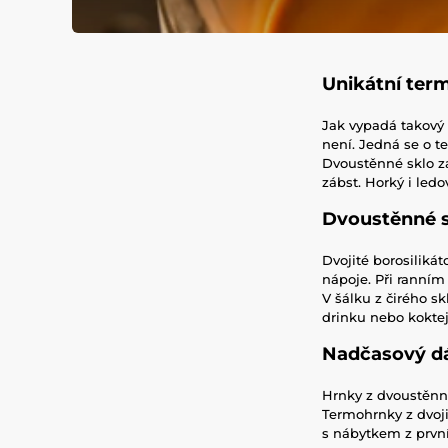
Unikátní ter
Jak vypadá takový 
není. Jedná se o t
Dvoustěnné sklo za
zábst. Horký i led
Dvoustěnné 
Dvojité borosilikát
nápoje. Při ranní
V šálku z čirého sk
drinku nebo koktejl
Nadčasový 
Hrnky z dvoustěnn
Termohrnky z dvoji
s nábytkem z první