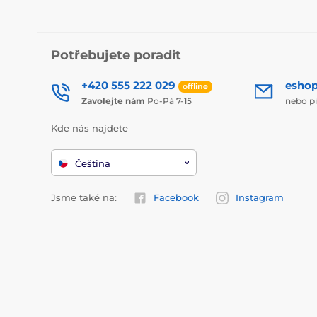
Potřebujete poradit
+420 555 222 029
esho
offline
Zavolejte nám
Po-Pá 7-15
nebo p
Kde nás najdete
Čeština
Jsme také na:
Facebook
Instagram