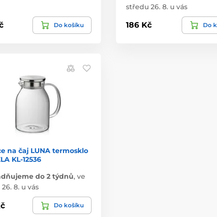
středu 26. 8. u vás
č
186 Kč
Do košíku
Do k
e na čaj LUNA termosklo
KELA KL-12536
adňujeme do 2 týdnů
,
ve
26. 8. u vás
č
Do košíku