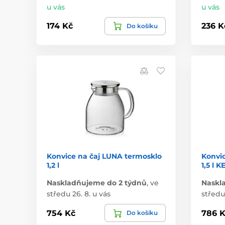
u vás
u vás
174 Kč
236 K
Do košíku
Konvice na čaj LUNA termosklo
Konvic
1,2 l
1,5 l 
Naskladňujeme do 2 týdnů
,
ve
Naskl
středu 26. 8. u vás
středu 
754 Kč
786 K
Do košíku