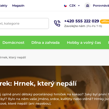
takty
Magazín
Porovnává
CZK
+420 555 222 029
offlin
t, kategorie
Zavolejte nám
(Po-Pá 7-15)
Domácnost
Dílna a zahrada
Hobby a volný čas
rnek, který nepálí
rek: Hrnek, který nepálí
 úplně první dětský porcelánový hrníček na kakao? Jaký byl první h
 byl? Bylo na něm vaše jméno, srdce, květiny nebo stěně? Hrnky j
kové, které nepálí (ani nezebou).