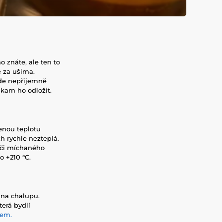
 znáte, ale ten to
 za ušima.
ude nepříjemně
 kam ho odložit.
ženou teplotu
 rychle nezteplá.
, či míchaného
o +210 °C.
 na chalupu.
erá bydlí
rem.