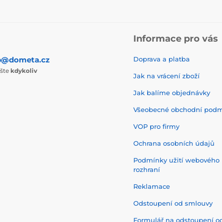
Informace pro vás
p@dometa.cz
Doprava a platba
ište
kdykoliv
Jak na vrácení zboží
Jak balíme objednávky
Všeobecné obchodní pod
VOP pro firmy
Ochrana osobních údajů
Podmínky užití webového
rozhraní
Reklamace
Odstoupení od smlouvy
Formulář na odstoupení o