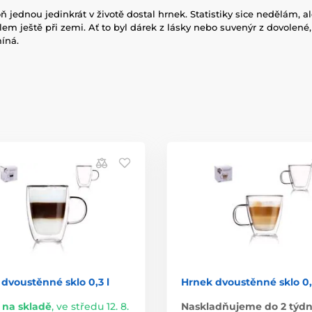
 jednou jedinkrát v životě dostal hrnek. Statistiky sice nedělám, ale
lem ještě při zemi. Ať to byl dárek z lásky nebo suvenýr z dovolené
íná.
dvoustěnné sklo 0,3 l
Hrnek dvoustěnné sklo 0,1
na skladě
,
ve středu 12. 8.
Naskladňujeme do 2 týd