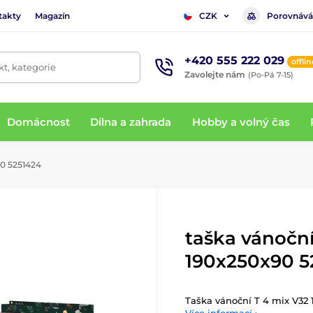
takty
Magazín
Porovnává
CZK
+420 555 222 029
offlin
t, kategorie
Zavolejte nám
(Po-Pá 7-15)
Domácnost
Dílna a zahrada
Hobby a volný čas
90 5251424
taška vánoční
190x250x90 5
Taška vánoční T 4 mix V32