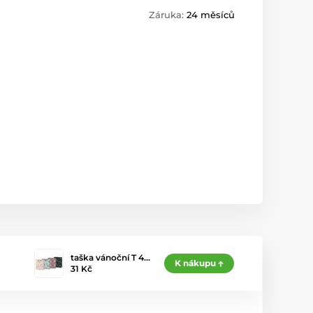
Záruka:
24 měsíců
taška vánoční T 4…
K nákupu
31 Kč