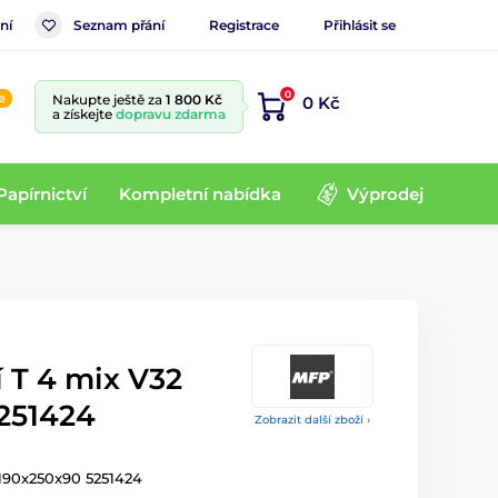
ní
Seznam přání
Registrace
Přihlásit se
0
e
Nakupte ještě za
1 800 Kč
0 Kč
a získejte
dopravu zdarma
Papírnictví
Kompletní nabídka
Výprodej
 T 4 mix V32
251424
Zobrazit další zboží ›
 190x250x90 5251424