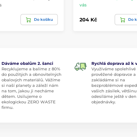
s
vás
204 Kč
Do košíku
Do k
Dáváme obalům 2. šanci
Rychlá doprava až k
Recyklujeme a balíme z 80%
Využíváme spolehlivé
do použitých a obnovitelných
prověžené dopravce a
obalových materiálů. Vážíme
zakládáme si na
si naší planety a záleží nám
bezproblémové exped
na tom, jakou ji necháme
vašich zásilek, většinu
dětem. Usilujeme o
odesíláme ještě v den
ekologickou ZERO WASTE
objednávky.
firmu.