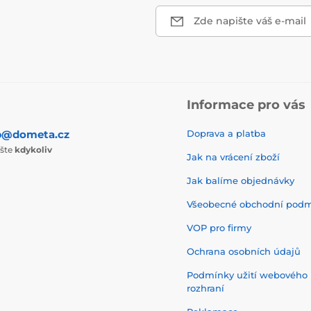
Zde napište váš e-mail
Informace pro vás
p@dometa.cz
Doprava a platba
ište
kdykoliv
Jak na vrácení zboží
Jak balíme objednávky
Všeobecné obchodní pod
VOP pro firmy
Ochrana osobních údajů
Podmínky užití webového
rozhraní