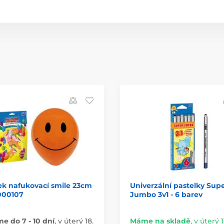
ek nafukovací smile 23cm
Univerzální pastelky Sup
000107
Jumbo 3v1 - 6 barev
 do 7 - 10 dní
,
v úterý 18.
Máme na skladě
,
v úterý 11