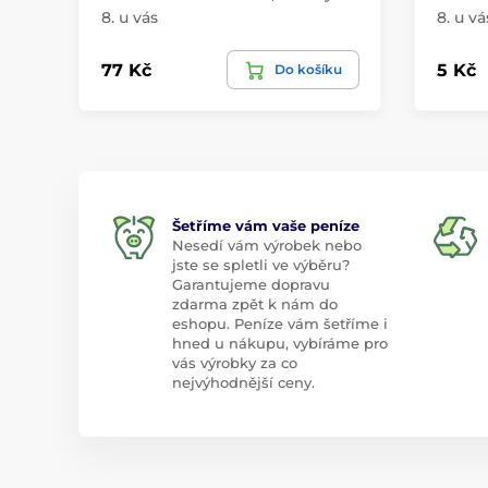
8. u vás
8. u vá
77 Kč
5 Kč
Do košíku
Šetříme vám vaše peníze
Nesedí vám výrobek nebo
jste se spletli ve výběru?
Garantujeme dopravu
zdarma zpět k nám do
eshopu. Peníze vám šetříme i
hned u nákupu, vybíráme pro
vás výrobky za co
nejvýhodnější ceny.