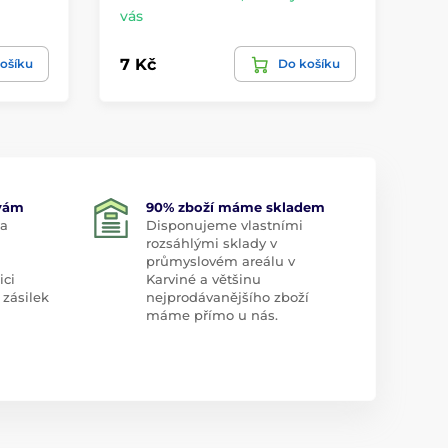
vás
8. 
7 Kč
51
ošíku
Do košíku
 vám
90% zboží máme skladem
 a
Disponujeme vlastními
rozsáhlými sklady v
průmyslovém areálu v
ici
Karviné a většinu
 zásilek
nejprodávanějšího zboží
máme přímo u nás.