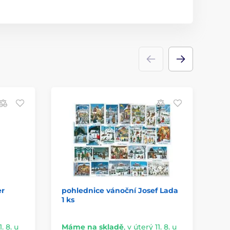
er
pohlednice vánoční Josef Lada
kr
1 ks
fó
. 8. u
Máme na skladě
,
v úterý 11. 8. u
Do