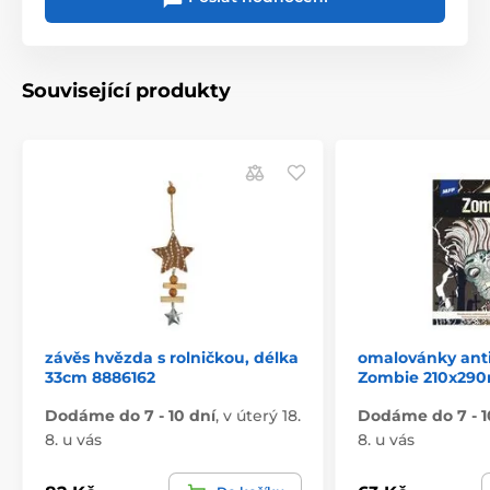
Související produkty
závěs hvězda s rolničkou, délka
omalovánky anti
33cm 8886162
Zombie 210x290
Dodáme do 7 - 10 dní
,
v úterý 18.
Dodáme do 7 - 1
8. u vás
8. u vás