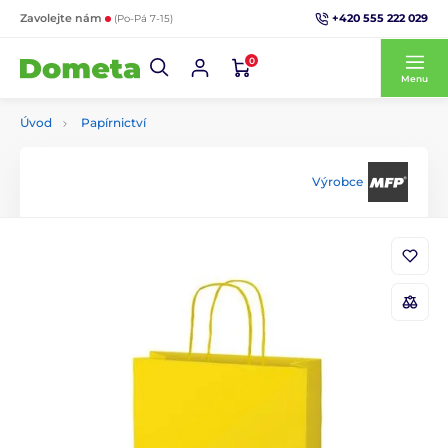
+420 555 222 029
Zavolejte nám
(Po-Pá 7-15)
0
Menu
Úvod
Papírnictví
Výrobce