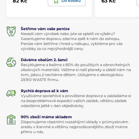
82 Kč
63 Kč
Do košíku
Šetříme vám vaše peníze
Nesedí vám výrobek nebo jste se spletli ve výběru?
Garantujeme dopravu zdarma zpět k nám do eshopu.
Peníze vám šetříme i hned u nákupu, vybíráme pro vás
výrobky za co nejvýhodnější ceny.
Dáváme obalům 2. šanci
Recyklujeme a balíme z 80% do použitých a obnovitelných
obalových materiálů. Vážíme si naší planety a záleží nám na
tom, jakou ji necháme dětem. Usilujeme o ekologickou
ZERO WASTE firmu.
Rychlá doprava až k vám
Využíváme spolehlivé a prověžené dopravce a zakládáme si
na bezproblémové expedici vašich zásilek, většinu zásilek
odesíláme ještě v den objednávky.
90% zboží máme skladem
Disponujeme vlastními rozsáhlými sklady v průmyslovém
areálu v Karviné a většinu nejprodávanějšího zboží máme
přímo u nás.