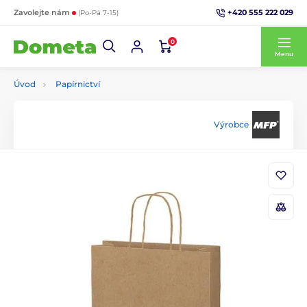
+420 555 222 029
Zavolejte nám
(Po-Pá 7-15)
0
Menu
Úvod
Papírnictví
Výrobce