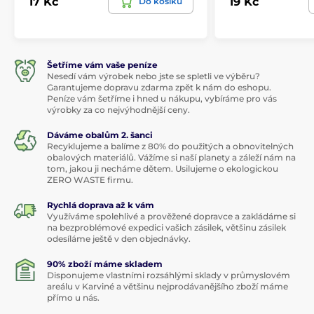
17 Kč
19 Kč
Do košíku
Šetříme vám vaše peníze
Nesedí vám výrobek nebo jste se spletli ve výběru?
Garantujeme dopravu zdarma zpět k nám do eshopu.
Peníze vám šetříme i hned u nákupu, vybíráme pro vás
výrobky za co nejvýhodnější ceny.
Dáváme obalům 2. šanci
Recyklujeme a balíme z 80% do použitých a obnovitelných
obalových materiálů. Vážíme si naší planety a záleží nám na
tom, jakou ji necháme dětem. Usilujeme o ekologickou
ZERO WASTE firmu.
Rychlá doprava až k vám
Využíváme spolehlivé a prověžené dopravce a zakládáme si
na bezproblémové expedici vašich zásilek, většinu zásilek
odesíláme ještě v den objednávky.
90% zboží máme skladem
Disponujeme vlastními rozsáhlými sklady v průmyslovém
areálu v Karviné a většinu nejprodávanějšího zboží máme
přímo u nás.