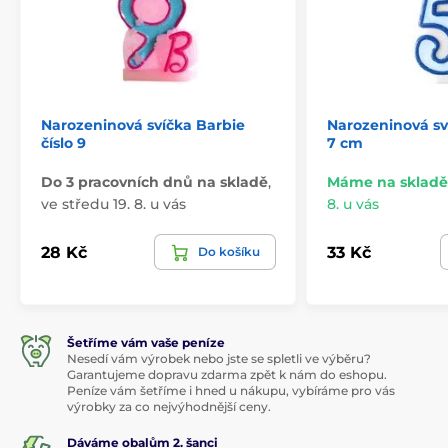
Narozeninová svíčka Barbie
Narozeninová sv
číslo 9
7 cm
Do 3 pracovních dnů na skladě
,
Máme na skladě
ve středu 19. 8. u vás
8. u vás
28 Kč
33 Kč
Do košíku
Šetříme vám vaše peníze
Nesedí vám výrobek nebo jste se spletli ve výběru?
Garantujeme dopravu zdarma zpět k nám do eshopu.
Peníze vám šetříme i hned u nákupu, vybíráme pro vás
výrobky za co nejvýhodnější ceny.
Dáváme obalům 2. šanci