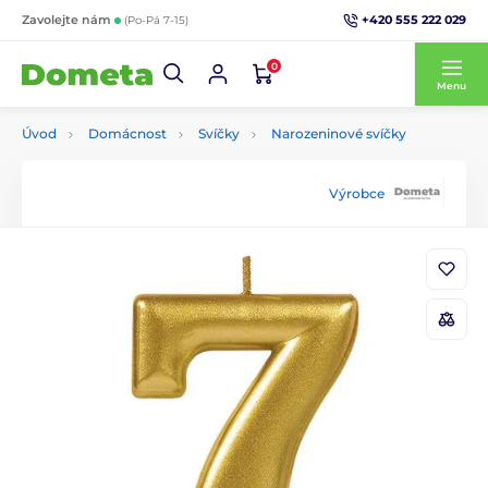
+420 555 222 029
Zavolejte nám
(Po-Pá 7-15)
0
Menu
Úvod
Domácnost
Svíčky
Narozeninové svíčky
Výrobce