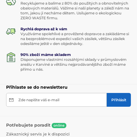
Recyklujeme a balíme z 80% do použitých a obnovitelných
obalových materiálů. Vážíme si naší planety a záleží nám na
tom, jakou ji necháme dětem. Usilujeme o ekologickou
ZERO WASTE firmu.
Rychlá doprava až k vám
Využíváme spolehlivé a prověžené dopravce a zakládáme si
na bezproblémové expedici vašich zásilek, většinu zásilek
odesíláme ještě v den objednávky.
90% zboží máme skladem
Disponujeme vlastními rozsáhlými sklady v průmyslovém
areálu v Karviné a většinu nejprodávanějšího zboží máme
přímo u nás.
Přihlaste se do newsletteru
Zde napište váš e-mail
Přihlásit
Potřebujete poradit
online
Zákaznický servis je k dispozici