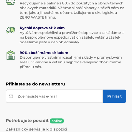
Recyklujeme a balíme z 80% do použitých a obnovitelných
obalových materiálů. Vážíme si naší planety a záleží nám na
tom, jakou ji necháme dětem. Usilujeme o ekologickou
ZERO WASTE firmu.
Rychlá doprava až k vám
Využíváme spolehlivé a prověžené dopravce a zakládáme si
na bezproblémové expedici vašich zásilek, většinu zásilek
odesíláme ještě v den objednávky.
90% zboží máme skladem
Disponujeme vlastními rozsáhlými sklady v průmyslovém
areálu v Karviné a většinu nejprodávanějšího zboží máme
přímo u nás.
Přihlaste se do newsletteru
Zde napište váš e-mail
Přihlásit
Potřebujete poradit
online
Zákaznický servis je k dispozici