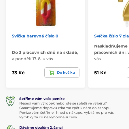
Svíčka barevná číslo 0
Svíčka číslo 7 zl
Naskladňujeme 
Do 3 pracovních dnů na skladě
,
pracovních dní
,
v pondělí 17. 8. u vás
vás
33 Kč
51 Kč
Do košíku
Šetříme vám vaše peníze
Nesedí vám výrobek nebo jste se spletli ve výběru?
Garantujeme dopravu zdarma zpět k nám do eshopu.
Peníze vám šetříme i hned u nákupu, vybíráme pro vás
výrobky za co nejvýhodnější ceny.
Dáváme obalům 2. šanci