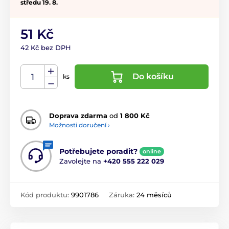
středu 19. 8.
51 Kč
42 Kč bez DPH
Do košíku
ks
Doprava zdarma
od
1 800 Kč
Možnosti doručení ›
Potřebujete poradit?
online
Zavolejte na
+420 555 222 029
Kód produktu:
9901786
Záruka:
24 měsíců