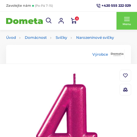
+420 555 222 029
Zavolejte nám
(Po-Pá 7-15)
0
Menu
Úvod
Domácnost
Svíčky
Narozeninové svíčky
Výrobce