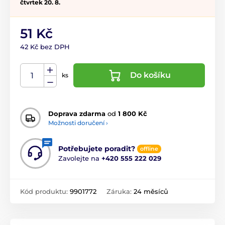
čtvrtek 20. 8.
51 Kč
42 Kč bez DPH
Do košíku
ks
Doprava zdarma
od
1 800 Kč
Možnosti doručení ›
Potřebujete poradit?
offline
Zavolejte na
+420 555 222 029
Kód produktu:
9901772
Záruka:
24 měsíců