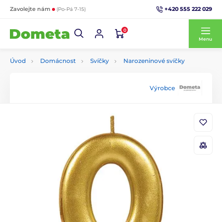
+420 555 222 029
Zavolejte nám
(Po-Pá 7-15)
0
Menu
Úvod
Domácnost
Svíčky
Narozeninové svíčky
Výrobce