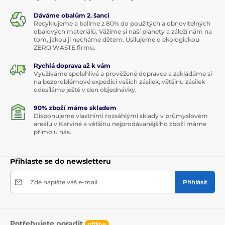
Dáváme obalům 2. šanci
Recyklujeme a balíme z 80% do použitých a obnovitelných
obalových materiálů. Vážíme si naší planety a záleží nám na
tom, jakou ji necháme dětem. Usilujeme o ekologickou
ZERO WASTE firmu.
Rychlá doprava až k vám
Využíváme spolehlivé a prověžené dopravce a zakládáme si
na bezproblémové expedici vašich zásilek, většinu zásilek
odesíláme ještě v den objednávky.
90% zboží máme skladem
Disponujeme vlastními rozsáhlými sklady v průmyslovém
areálu v Karviné a většinu nejprodávanějšího zboží máme
přímo u nás.
Přihlaste se do newsletteru
Zde napište váš e-mail
Přihlásit
Potřebujete poradit
offline