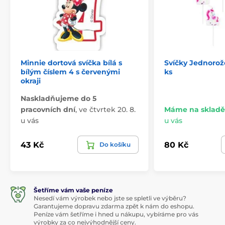
Minnie dortová svíčka bílá s
Svíčky Jednorože
bílým číslem 4 s červenými
ks
okraji
Naskladňujeme do 5
pracovních dní
,
ve čtvrtek 20. 8.
Máme na skladě
u vás
u vás
43 Kč
80 Kč
Do košíku
Šetříme vám vaše peníze
Nesedí vám výrobek nebo jste se spletli ve výběru?
Garantujeme dopravu zdarma zpět k nám do eshopu.
Peníze vám šetříme i hned u nákupu, vybíráme pro vás
výrobky za co nejvýhodnější ceny.