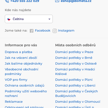
+420 555 222 029
eshop@dometa.cz
Kde nás najdete
Čeština
Jsme také na:
Facebook
Instagram
Informace pro vás
Místa osobních odběrů
Doprava a platba
Domácí potřeby v Praze
Jak na vrácení zboží
Domácí potřeby v Brně
Jak balíme objednávky
Domácí potřeby v Ostravě
Všeobecné obchodní
Domácí potřeby v Hradci
podmínky
Králové
VOP pro firmy
Domácí potřeby v Plzni
Ochrana osobních údajů
Domácí potřeby v Liberci
Podmínky užití webového
Domácí potřeby v Českých
rozhraní
Budějovicích
Reklamace
Domácí potřeby v Olomoucí
Odstoupení od smlouvy
Domácí potřeby v Ústí n.