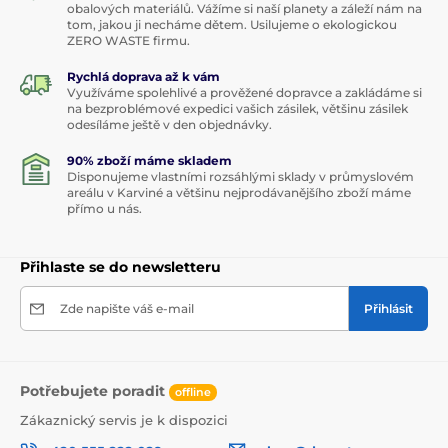
obalových materiálů. Vážíme si naší planety a záleží nám na
tom, jakou ji necháme dětem. Usilujeme o ekologickou
ZERO WASTE firmu.
Rychlá doprava až k vám
Využíváme spolehlivé a prověžené dopravce a zakládáme si
na bezproblémové expedici vašich zásilek, většinu zásilek
odesíláme ještě v den objednávky.
90% zboží máme skladem
Disponujeme vlastními rozsáhlými sklady v průmyslovém
areálu v Karviné a většinu nejprodávanějšího zboží máme
přímo u nás.
Přihlaste se do newsletteru
Zde napište váš e-mail
Přihlásit
Potřebujete poradit
offline
Zákaznický servis je k dispozici