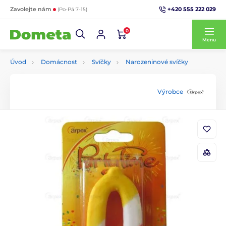
+420 555 222 029
Zavolejte nám
(Po-Pá 7-15)
0
Menu
Úvod
Domácnost
Svíčky
Narozeninové svíčky
Výrobce