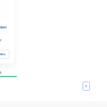
ební
e
šíku
1.
1