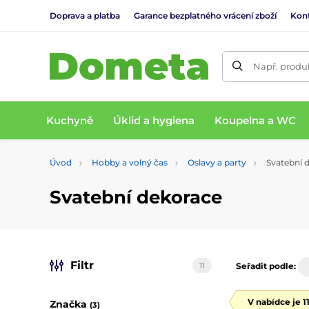
Doprava a platba
Garance bezplatného vrácení zboží
Kon
Např. produk
Kuchyně
Úklid a hygiena
Koupelna a WC
Úvod
Hobby a volný čas
Oslavy a party
Svatební 
Svatební dekorace
Filtr
11
Seřadit podle:
V nabídce je 1
Značka
(3)