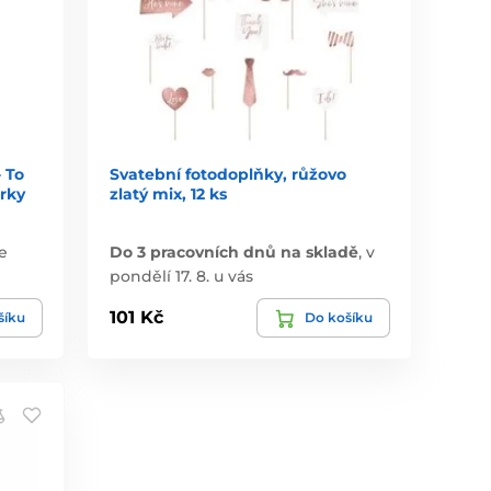
- To
Svatební fotodoplňky, růžovo
urky
zlatý mix, 12 ks
e
Do 3 pracovních dnů na skladě
,
v
pondělí 17. 8. u vás
101 Kč
šíku
Do košíku