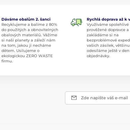
Dáváme obalům 2. šanci
Rychlá doprava až k
Recyklujeme a balíme z 80%
Využíváme spolehlivé
do použitých a obnovitelných
prověžené dopravce a
obalových materiálů. Vážíme
zakládáme si na
si naší planety a záleží nám
bezproblémové exped
na tom, jakou ji necháme
vašich zásilek, většinu
dětem. Usilujeme o
odesíláme ještě v den
ekologickou ZERO WASTE
objednávky.
firmu.
Zde napište váš e-mail