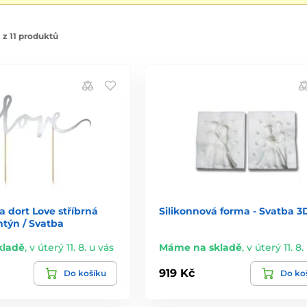
 z 11 produktů
 dort Love stříbrná
Silikonnová forma - Svatba 3
ntýn / Svatba
kladě
,
v úterý 11. 8. u vás
Máme na skladě
,
v úterý 11. 8.
919 Kč
Do košíku
Do ko