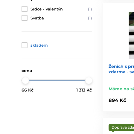
Srdce - Valentýn
(1)
Svatba
(1)
skladem
Ženich s pr
cena
zdarma - sv
Máme na s
66 Kč
1 313 Kč
894 Kč
Doprava zd