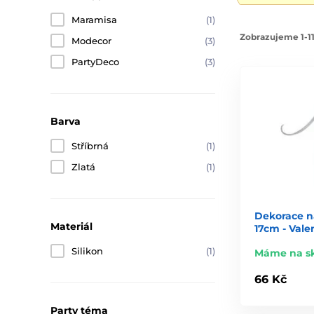
Maramisa
(1)
Zobrazujeme 1-11
Modecor
(3)
PartyDeco
(3)
Barva
Stříbrná
(1)
Zlatá
(1)
Dekorace na
Materiál
17cm - Vale
Silikon
(1)
Máme na s
66 Kč
Party téma