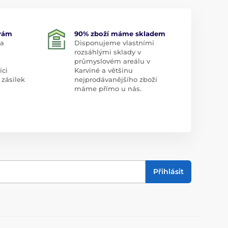
 vám
90% zboží máme skladem
 a
Disponujeme vlastními
rozsáhlými sklady v
průmyslovém areálu v
ici
Karviné a většinu
 zásilek
nejprodávanějšího zboží
máme přímo u nás.
Přihlásit