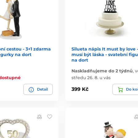
ní cestou - 3+1 zdarma
Silueta nápis It must by love 
figurky na dort
musí být láska - svatební fig
na dort
Naskladňujeme do 2 týdnů
,
v
 dostupné
středu 26. 8. u vás
399 Kč
Detail
Do ko