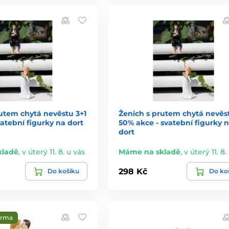
utem chytá nevěstu 3+1
Ženich s prutem chytá nevěs
atební figurky na dort
50% akce - svatební figurky 
dort
kladě
,
v úterý 11. 8. u vás
Máme na skladě
,
v úterý 11. 8.
298 Kč
Do košíku
Do ko
arma