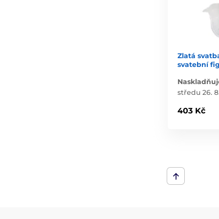
Zlatá svatba
svatební fi
Naskladňuj
středu 26. 8
403 Kč