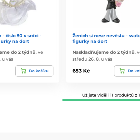
 - číslo 50 v srdci -
Ženich si nese nevěstu - svat
gurky na dort
figurky na dort
eme do 2 týdnů
,
ve
Naskladňujeme do 2 týdnů
,
v
. u vás
středu 26. 8. u vás
653 Kč
Do košíku
Do ko
Už jste viděli 11 produktů z 1