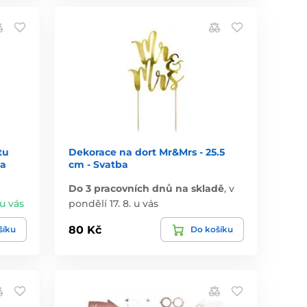
tu
Dekorace na dort Mr&Mrs - 25.5
na
cm - Svatba
Do 3 pracovních dnů na skladě
,
v
 u vás
pondělí 17. 8. u vás
80 Kč
šíku
Do košíku