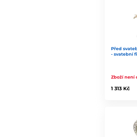
Před svateb
- svatební 
Zboží není
1 313 Kč