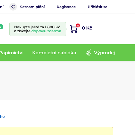
ní
Seznam přání
Registrace
Přihlásit se
0
e
Nakupte ještě za
1 800 Kč
0 Kč
a získejte
dopravu zdarma
Papírnictví
Kompletní nabídka
Výprodej
ího