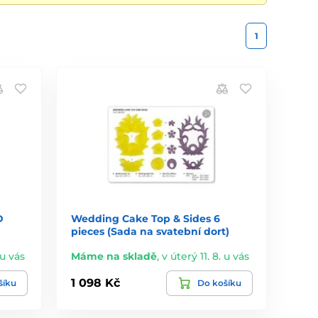
1
D
Wedding Cake Top & Sides 6
pieces (Sada na svatební dort)
 u vás
Máme na skladě
,
v úterý 11. 8. u vás
1 098 Kč
šíku
Do košíku