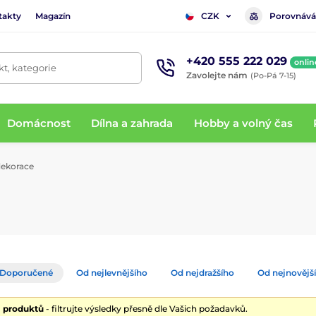
takty
Magazín
Porovnává
CZK
+420 555 222 029
onlin
t, kategorie
Zavolejte nám
(Po-Pá 7-15)
Domácnost
Dílna a zahrada
Hobby a volný čas
dekorace
Doporučené
Od nejlevnějšího
Od nejdražšího
Od nejnovějš
1 produktů
- filtrujte výsledky přesně dle Vašich požadavků.