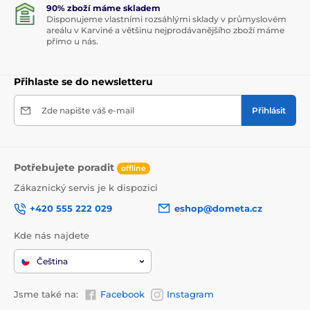
90% zboží máme skladem
Disponujeme vlastními rozsáhlými sklady v průmyslovém
areálu v Karviné a většinu nejprodávanějšího zboží máme
přímo u nás.
Přihlaste se do newsletteru
Zde napište váš e-mail
Přihlásit
Potřebujete poradit
offline
Zákaznický servis je k dispozici
+420 555 222 029
eshop@dometa.cz
Kde nás najdete
Čeština
Jsme také na:
Facebook
Instagram