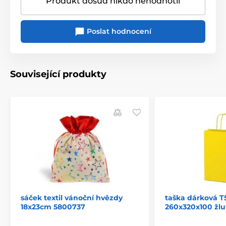
Produkt dosud nikdo nehodnotil
Poslat hodnocení
Související produkty
sáček textil vánoční hvězdy
taška dárková T5
18x23cm 5800737
260x320x100 žlu