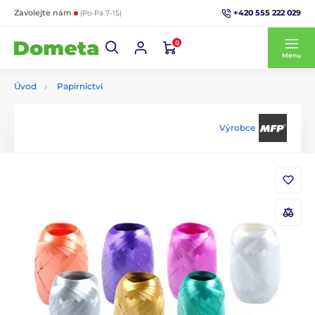
+420 555 222 029
Zavolejte nám
(Po-Pá 7-15)
0
Menu
Úvod
Papírnictví
Výrobce