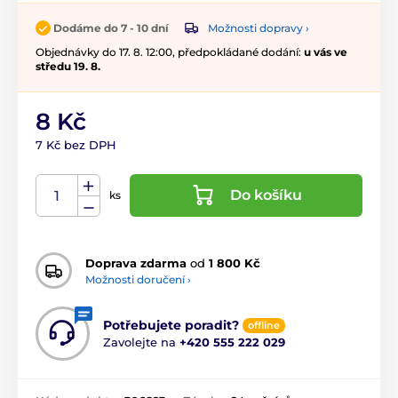
Možnosti dopravy ›
Dodáme do 7 - 10 dní
Objednávky do 17. 8. 12:00, předpokládané dodání:
u vás ve
středu 19. 8.
8 Kč
7 Kč bez DPH
Do košíku
ks
Doprava zdarma
od
1 800 Kč
Možnosti doručení ›
Potřebujete poradit?
offline
Zavolejte na
+420 555 222 029