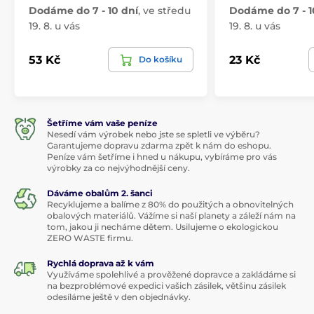
Dodáme do 7 - 10 dní
,
ve středu
Dodáme do 7 - 1
19. 8. u vás
19. 8. u vás
53 Kč
23 Kč
Do košíku
Šetříme vám vaše peníze
Nesedí vám výrobek nebo jste se spletli ve výběru?
Garantujeme dopravu zdarma zpět k nám do eshopu.
Peníze vám šetříme i hned u nákupu, vybíráme pro vás
výrobky za co nejvýhodnější ceny.
Dáváme obalům 2. šanci
Recyklujeme a balíme z 80% do použitých a obnovitelných
obalových materiálů. Vážíme si naší planety a záleží nám na
tom, jakou ji necháme dětem. Usilujeme o ekologickou
ZERO WASTE firmu.
Rychlá doprava až k vám
Využíváme spolehlivé a prověžené dopravce a zakládáme si
na bezproblémové expedici vašich zásilek, většinu zásilek
odesíláme ještě v den objednávky.