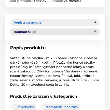
Kód produktu:
P96823
Záruka:
24 měsíců
Popis a parametry
Hodnocení
(0)
Popis produktu
Vázací stuha hladká - mix 10 barev - Vhodné k balení
dárků nebo vázání květin. Přetažením konců stužky
přes nůžky můžete vytvářet nádherné lokny a stuhu
různě zakroutit. Díky tomu bude Váš dárek nádherně
naaranžovaný. Barva: oranžová, fialová, bílá, stříbrná,
zlatá, zelená, modrá, červená, růžová, žlutá Šíře: 0,5 cm
Délka: 20 m Uvedená cena je za 1 ks.
Produkt je zařazen v kategoriích
Papírnictví
Kompletní nabídka