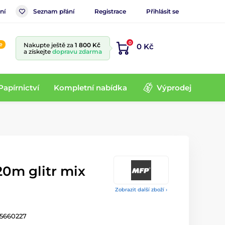
ní
Seznam přání
Registrace
Přihlásit se
0
e
Nakupte ještě za
1 800 Kč
0 Kč
a získejte
dopravu zdarma
Papírnictví
Kompletní nabídka
Výprodej
20m glitr mix
Zobrazit další zboží ›
 5660227