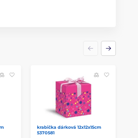
cm
krabička dárková 12x12x15cm
př
5370581
PR