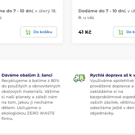
 do 7 - 10 dní
,
v úterý 18.
Dodáme do 7 - 10 dní
,
v ú
s
8. u vás
41 Kč
Do košíku
Do k
Dáváme obalům 2. šanci
Rychlá doprava až k
Recyklujeme a balíme z 80%
Využíváme spolehlivé
do použitých a obnovitelných
prověžené dopravce a
obalových materiálů. Vážíme
zakládáme si na
si naší planety a záleží nám
bezproblémové exped
na tom, jakou ji necháme
vašich zásilek, většinu
dětem. Usilujeme o
odesíláme ještě v den
ekologickou ZERO WASTE
objednávky.
firmu.