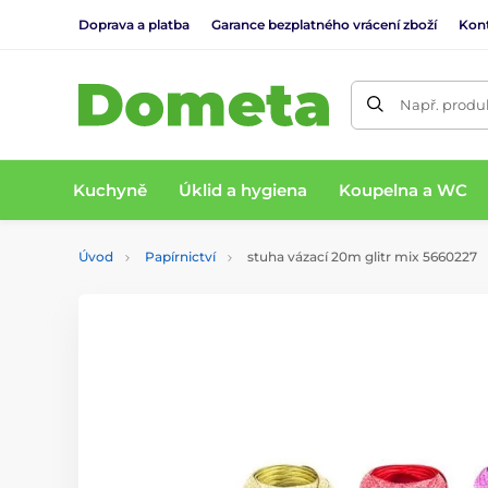
Doprava a platba
Garance bezplatného vrácení zboží
Kon
Např. produk
Kuchyně
Úklid a hygiena
Koupelna a WC
Úvod
Papírnictví
stuha vázací 20m glitr mix 5660227