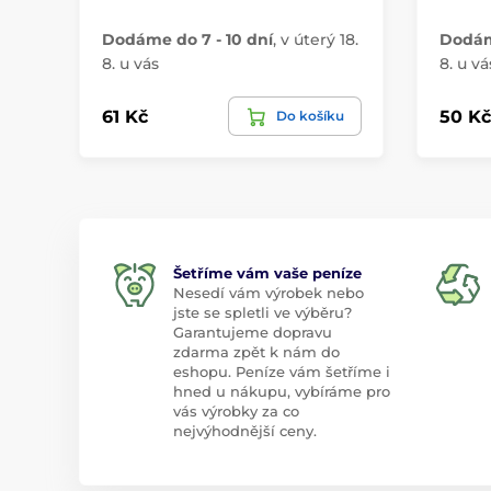
Dodáme do 7 - 10 dní
,
v úterý 18.
Dodáme
8. u vás
8. u vá
61 Kč
50 Kč
Do košíku
Šetříme vám vaše peníze
Nesedí vám výrobek nebo
jste se spletli ve výběru?
Garantujeme dopravu
zdarma zpět k nám do
eshopu. Peníze vám šetříme i
hned u nákupu, vybíráme pro
vás výrobky za co
nejvýhodnější ceny.