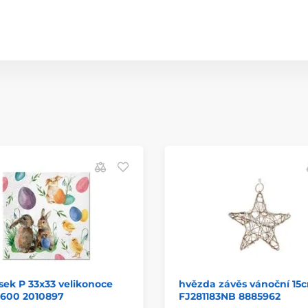
ek P 33x33 velikonoce
hvězda závěs vánoční 15
1600 2010897
FJ281183NB 8885962