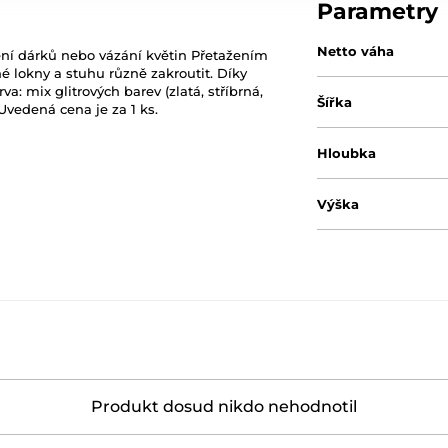
Parametry
Netto váha
lení dárků nebo vázání květin Přetažením
 lokny a stuhu různě zakroutit. Díky
 mix glitrových barev (zlatá, stříbrná,
Šířka
 Uvedená cena je za 1 ks.
Hloubka
Výška
Produkt dosud nikdo nehodnotil