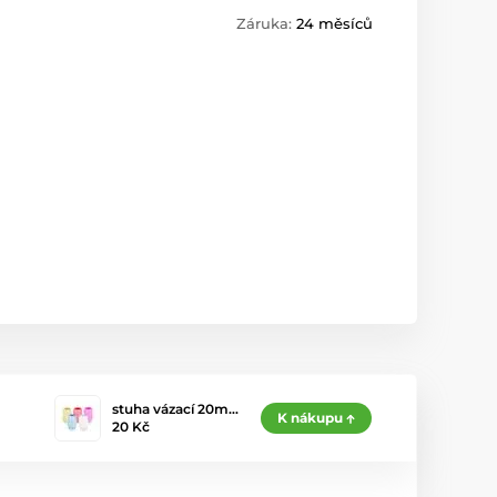
Záruka:
24 měsíců
stuha vázací 20m…
K nákupu
20 Kč