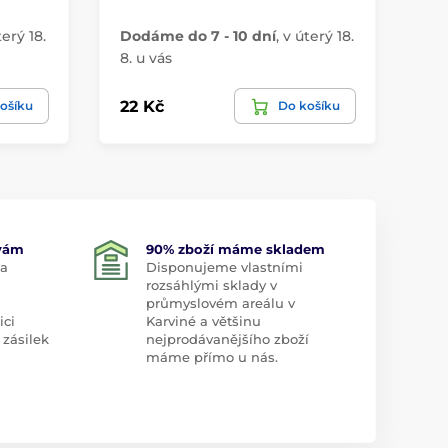
terý 18.
Dodáme do 7 - 10 dní
,
v úterý 18.
Do
8. u vás
8. 
22 Kč
38
ošíku
Do košíku
 vám
90% zboží máme skladem
 a
Disponujeme vlastními
rozsáhlými sklady v
průmyslovém areálu v
ici
Karviné a většinu
 zásilek
nejprodávanějšího zboží
máme přímo u nás.