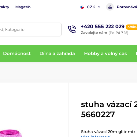
takty
Magazín
Porovnává
CZK
+420 555 222 029
offlin
t, kategorie
Zavolejte nám
(Po-Pá 7-15)
Domácnost
Dílna a zahrada
Hobby a volný čas
stuha vázací 
5660227
Stuha vázací 20m glitr mix