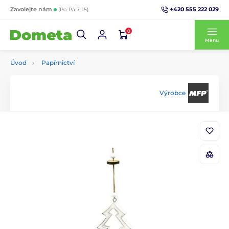
+420 555 222 029
Zavolejte nám
(Po-Pá 7-15)
0
Menu
Úvod
Papírnictví
Výrobce