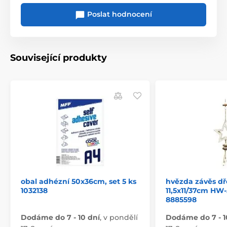
Poslat hodnocení
Související produkty
obal adhézní 50x36cm, set 5 ks
hvězda závěs d
1032138
11,5x11/37cm HW
8885598
Dodáme do 7 - 10 dní
,
v pondělí
Dodáme do 7 - 1