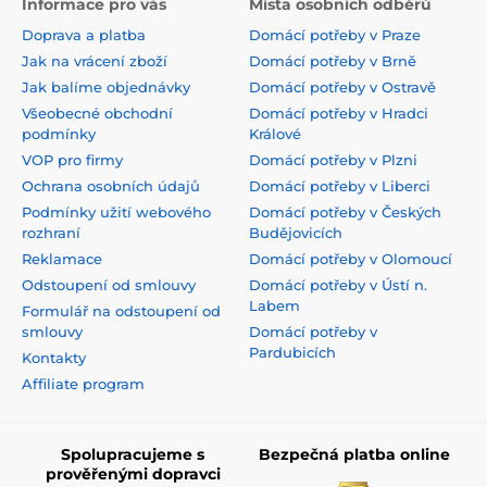
Informace pro vás
Místa osobních odběrů
Doprava a platba
Domácí potřeby v Praze
Jak na vrácení zboží
Domácí potřeby v Brně
Jak balíme objednávky
Domácí potřeby v Ostravě
Všeobecné obchodní
Domácí potřeby v Hradci
podmínky
Králové
VOP pro firmy
Domácí potřeby v Plzni
Ochrana osobních údajů
Domácí potřeby v Liberci
Podmínky užití webového
Domácí potřeby v Českých
rozhraní
Budějovicích
Reklamace
Domácí potřeby v Olomoucí
Odstoupení od smlouvy
Domácí potřeby v Ústí n.
Labem
Formulář na odstoupení od
smlouvy
Domácí potřeby v
Pardubicích
Kontakty
Affiliate program
Spolupracujeme s
Bezpečná platba online
prověřenými dopravci