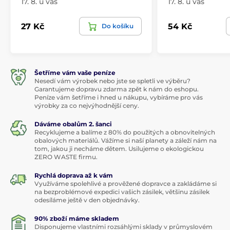
17. 8. u vás
17. 8. u vás
27 Kč
54 Kč
Do košíku
Šetříme vám vaše peníze
Nesedí vám výrobek nebo jste se spletli ve výběru?
Garantujeme dopravu zdarma zpět k nám do eshopu.
Peníze vám šetříme i hned u nákupu, vybíráme pro vás
výrobky za co nejvýhodnější ceny.
Dáváme obalům 2. šanci
Recyklujeme a balíme z 80% do použitých a obnovitelných
obalových materiálů. Vážíme si naší planety a záleží nám na
tom, jakou ji necháme dětem. Usilujeme o ekologickou
ZERO WASTE firmu.
Rychlá doprava až k vám
Využíváme spolehlivé a prověžené dopravce a zakládáme si
na bezproblémové expedici vašich zásilek, většinu zásilek
odesíláme ještě v den objednávky.
90% zboží máme skladem
Disponujeme vlastními rozsáhlými sklady v průmyslovém