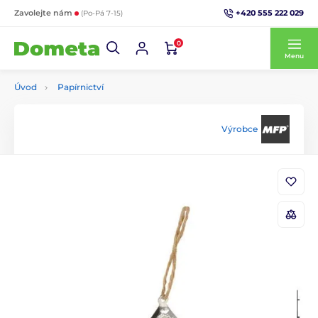
+420 555 222 029
Zavolejte nám
(Po-Pá 7-15)
0
Menu
Úvod
Papírnictví
Výrobce