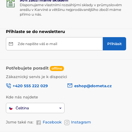
90% zboží máme skladem
Disponujeme vlastními rozsáhlými sklady v průmyslovém
areálu v Karviné a většinu nejprodávanějšího zboží máme
přímo u nás.
Přihlaste se do newsletteru
Zde napište váš e-mail
Přihlásit
Potřebujete poradit
offline
Zákaznický servis je k dispozici
+420 555 222 029
eshop@dometa.cz
Kde nás najdete
Čeština
Jsme také na:
Facebook
Instagram