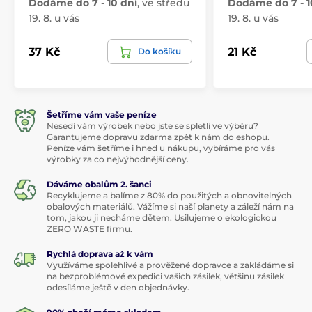
Dodáme do 7 - 10 dní
,
ve středu
Dodáme do 7 - 1
19. 8. u vás
19. 8. u vás
37 Kč
21 Kč
Do košíku
Šetříme vám vaše peníze
Nesedí vám výrobek nebo jste se spletli ve výběru?
Garantujeme dopravu zdarma zpět k nám do eshopu.
Peníze vám šetříme i hned u nákupu, vybíráme pro vás
výrobky za co nejvýhodnější ceny.
Dáváme obalům 2. šanci
Recyklujeme a balíme z 80% do použitých a obnovitelných
obalových materiálů. Vážíme si naší planety a záleží nám na
tom, jakou ji necháme dětem. Usilujeme o ekologickou
ZERO WASTE firmu.
Rychlá doprava až k vám
Využíváme spolehlivé a prověžené dopravce a zakládáme si
na bezproblémové expedici vašich zásilek, většinu zásilek
odesíláme ještě v den objednávky.