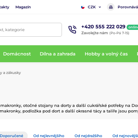
takty
Magazín
Porovnává
CZK
+420 555 222 029
onlin
t, kategorie
Zavolejte nám
(Po-Pá 7-15)
Domácnost
Dílna a zahrada
Hobby a volný čas
y a zákusky
 makronky, otočné stojany na dorty a další cukrářské potřeby na Dom
akronky, podložka pod dort a další okrasné tácy a talíře jsou pom
Doporučené
Od nejlevnějšího
Od nejdražšího
Od nejnovějš