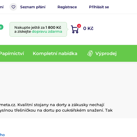
ní
Seznam přání
Registrace
Přihlásit se
0
e
Nakupte ještě za
1 800 Kč
0 Kč
a získejte
dopravu zdarma
Papírnictví
Kompletní nabídka
Výprodej
eta.cz. Kvalitní stojany na dorty a zákusky nechají
yslnou třešničkou na dortu po cukrářském snažení. Tak
ího