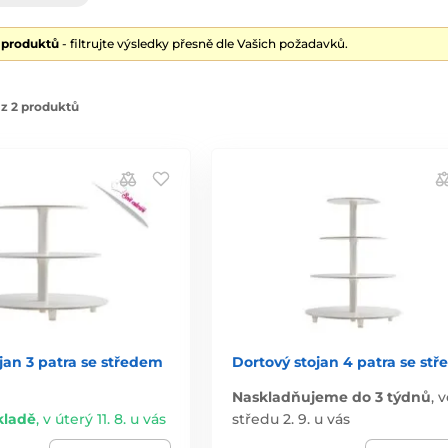
2 produktů
- filtrujte výsledky přesně dle Vašich požadavků.
z 2 produktů
jan 3 patra se středem
Dortový stojan 4 patra se st
Naskladňujeme do 3 týdnů
,
v
kladě
,
v úterý 11. 8. u vás
středu 2. 9. u vás