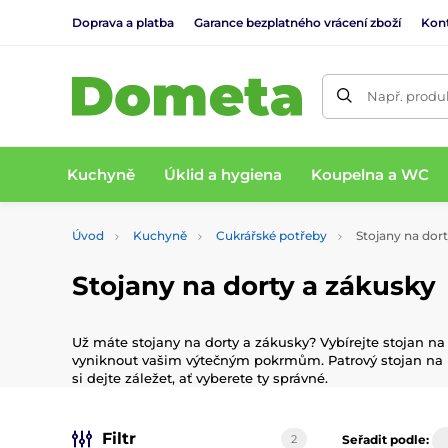
Doprava a platba
Garance bezplatného vrácení zboží
Kon
Např. produk
Kuchyně
Úklid a hygiena
Koupelna a WC
Úvod
Kuchyně
Cukrářské potřeby
Stojany na dort
Stojany na dorty a zákusky
Už máte stojany na dorty a zákusky? Vybírejte stojan na
vyniknout vašim výtečným pokrmům. Patrový stojan na m
si dejte záležet, ať vyberete ty správné.
Filtr
2
Seřadit podle: