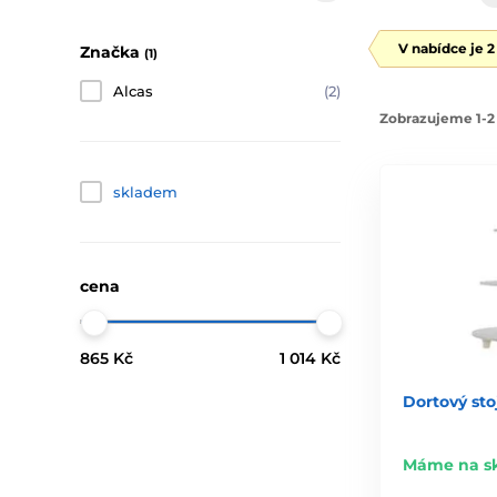
V nabídce je 
Značka
(1)
Alcas
(2)
Zobrazujeme 1-2 
skladem
cena
865 Kč
1 014 Kč
Dortový sto
Máme na s