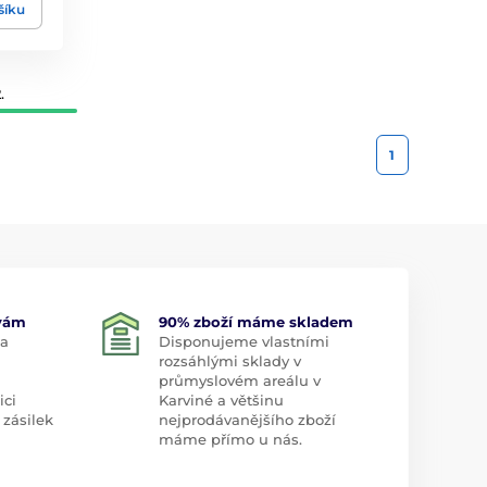
šíku
.
1
 vám
90% zboží máme skladem
 a
Disponujeme vlastními
rozsáhlými sklady v
průmyslovém areálu v
ici
Karviné a většinu
 zásilek
nejprodávanějšího zboží
máme přímo u nás.