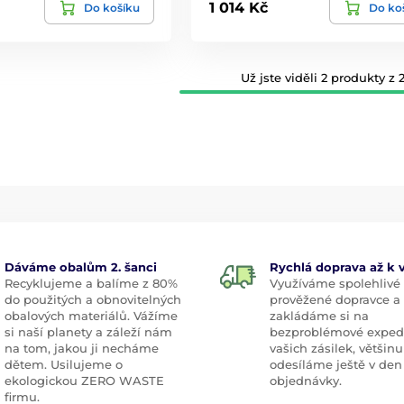
1 014 Kč
Do košíku
Do ko
Už jste viděli 2 produkty z 2
Dáváme obalům 2. šanci
Rychlá doprava až k
Recyklujeme a balíme z 80%
Využíváme spolehlivé
do použitých a obnovitelných
prověžené dopravce a
obalových materiálů. Vážíme
zakládáme si na
si naší planety a záleží nám
bezproblémové exped
na tom, jakou ji necháme
vašich zásilek, většinu
dětem. Usilujeme o
odesíláme ještě v den
ekologickou ZERO WASTE
objednávky.
firmu.