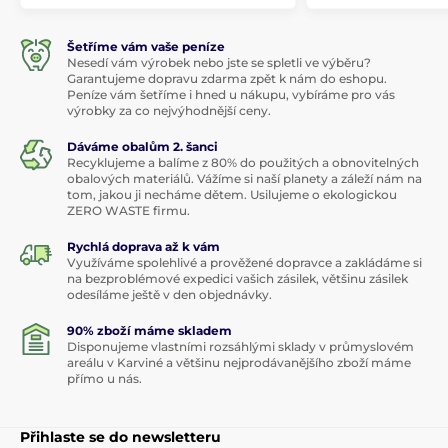
Šetříme vám vaše peníze
Nesedí vám výrobek nebo jste se spletli ve výběru?
Garantujeme dopravu zdarma zpět k nám do eshopu.
Peníze vám šetříme i hned u nákupu, vybíráme pro vás
výrobky za co nejvýhodnější ceny.
Dáváme obalům 2. šanci
Recyklujeme a balíme z 80% do použitých a obnovitelných
obalových materiálů. Vážíme si naší planety a záleží nám na
tom, jakou ji necháme dětem. Usilujeme o ekologickou
ZERO WASTE firmu.
Rychlá doprava až k vám
Využíváme spolehlivé a prověžené dopravce a zakládáme si
na bezproblémové expedici vašich zásilek, většinu zásilek
odesíláme ještě v den objednávky.
90% zboží máme skladem
Disponujeme vlastními rozsáhlými sklady v průmyslovém
areálu v Karviné a většinu nejprodávanějšího zboží máme
přímo u nás.
Přihlaste se do newsletteru