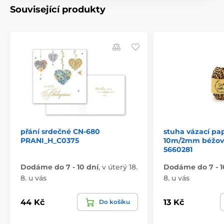
Související produkty
přání srdečné CN-680
stuha vázací pa
PRANI_H_C0375
10m/2mm béžov
5660281
Dodáme do 7 - 10 dní
,
v úterý 18.
Dodáme do 7 - 1
8. u vás
8. u vás
44 Kč
13 Kč
Do košíku