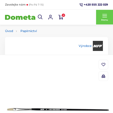
+420 555 222 029
Zavolejte nám
(Po-Pá 7-15)
0
Menu
Úvod
Papírnictví
Výrobce