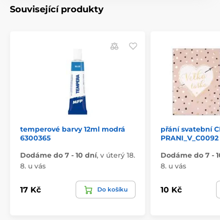
Související produkty
temperové barvy 12ml modrá
přání svatební 
6300365
PRANI_V_C0092
Dodáme do 7 - 10 dní
,
v úterý 18.
Dodáme do 7 - 1
8. u vás
8. u vás
17 Kč
10 Kč
Do košíku