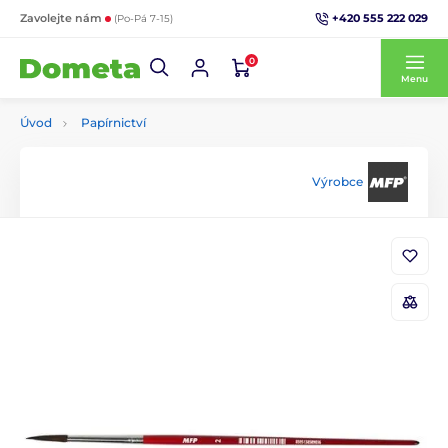
+420 555 222 029
Zavolejte nám
(Po-Pá 7-15)
0
Menu
Úvod
Papírnictví
Výrobce