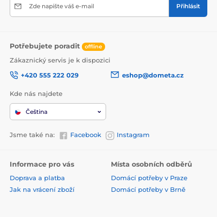
Zde napište váš e-mail
Přihlásit
Potřebujete poradit
offline
Zákaznický servis je k dispozici
+420 555 222 029
eshop@dometa.cz
Kde nás najdete
Čeština
Jsme také na:
Facebook
Instagram
Informace pro vás
Místa osobních odběrů
Doprava a platba
Domácí potřeby v Praze
Jak na vrácení zboží
Domácí potřeby v Brně
Jak balíme objednávky
Domácí potřeby v Ostravě
Všeobecné obchodní
Domácí potřeby v Hradci