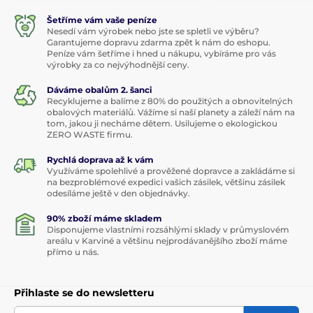
Šetříme vám vaše peníze
Nesedí vám výrobek nebo jste se spletli ve výběru?
Garantujeme dopravu zdarma zpět k nám do eshopu.
Peníze vám šetříme i hned u nákupu, vybíráme pro vás
výrobky za co nejvýhodnější ceny.
Dáváme obalům 2. šanci
Recyklujeme a balíme z 80% do použitých a obnovitelných
obalových materiálů. Vážíme si naší planety a záleží nám na
tom, jakou ji necháme dětem. Usilujeme o ekologickou
ZERO WASTE firmu.
Rychlá doprava až k vám
Využíváme spolehlivé a prověžené dopravce a zakládáme si
na bezproblémové expedici vašich zásilek, většinu zásilek
odesíláme ještě v den objednávky.
90% zboží máme skladem
Disponujeme vlastními rozsáhlými sklady v průmyslovém
areálu v Karviné a většinu nejprodávanějšího zboží máme
přímo u nás.
Přihlaste se do newsletteru