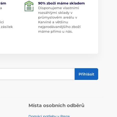
 vám
90% zboží máme skladem
 a
Disponujeme vlastními
rozsáhlými sklady v
průmyslovém areálu v
ici
Karviné a většinu
 zásilek
nejprodávanějšího zboží
máme přímo u nás.
Přihlásit
Místa osobních odběrů
Domácí potřeby v Praze