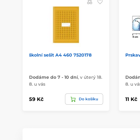
školní sešit A4 460 7520178
Prskav
Dodáme do 7 - 10 dní
,
v úterý 18.
Dodáme
8. u vás
8. u vá
59 Kč
11 Kč
Do košíku