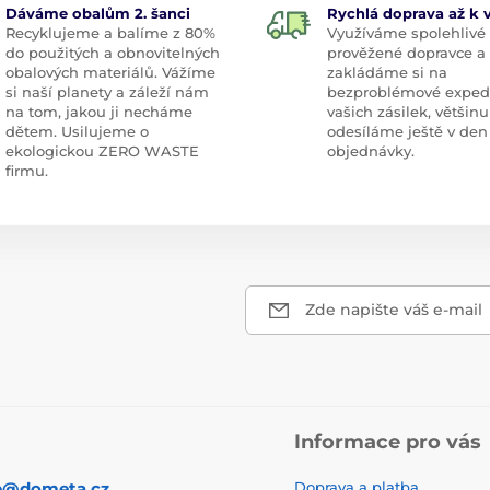
Dáváme obalům 2. šanci
Rychlá doprava až k
Recyklujeme a balíme z 80%
Využíváme spolehlivé
do použitých a obnovitelných
prověžené dopravce a
obalových materiálů. Vážíme
zakládáme si na
si naší planety a záleží nám
bezproblémové exped
na tom, jakou ji necháme
vašich zásilek, většinu
dětem. Usilujeme o
odesíláme ještě v den
ekologickou ZERO WASTE
objednávky.
firmu.
Zde napište váš e-mail
Informace pro vás
p@dometa.cz
Doprava a platba