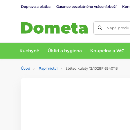
Doprava a platba
Garance bezplatného vrácení zboží
Kon
Např. produk
Kuchyně
Úklid a hygiena
Koupelna a WC
Úvod
Papírnictví
štětec kulatý 12/1028F 6340118