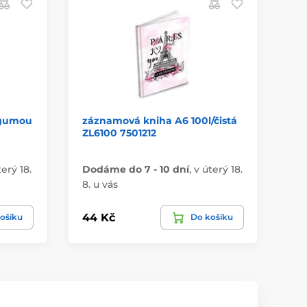
s gumou
záznamová kniha A6 100l/čistá
ub
ZL6100 7501212
SD
terý 18.
Dodáme do 7 - 10 dní
,
v úterý 18.
Do
8. u vás
8. 
44 Kč
50
ošíku
Do košíku