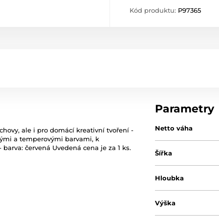
Kód produktu:
P97365
Parametry
Netto váha
hovy, ale i pro domácí kreativní tvoření -
dovými a temperovými barvami, k
 barva: červená Uvedená cena je za 1 ks.
Šířka
Hloubka
Výška