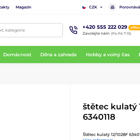
takty
Magazín
Porovnává
CZK
+420 555 222 029
offlin
t, kategorie
Zavolejte nám
(Po-Pá 7-15)
Domácnost
Dílna a zahrada
Hobby a volný čas
štětec kulatý
6340118
Štětec kulatý 12/1028F 6340