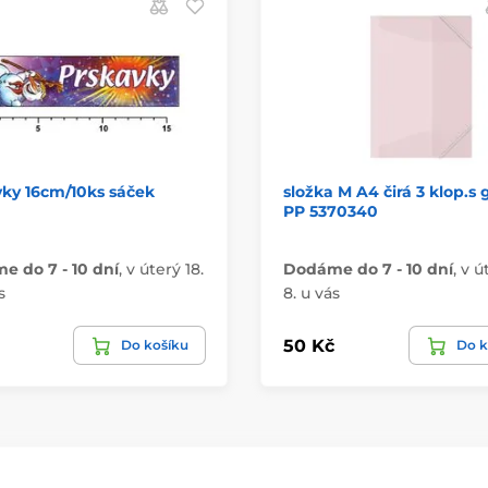
ky 16cm/10ks sáček
složka M A4 čirá 3 klop.
PP 5370340
 do 7 - 10 dní
,
v úterý 18.
Dodáme do 7 - 10 dní
,
v ú
s
8. u vás
50 Kč
Do košíku
Do k