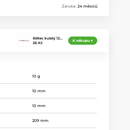
Záruka:
24 měsíců
štětec kulatý 12…
K nákupu
26 Kč
10 g
10 mm
10 mm
209 mm