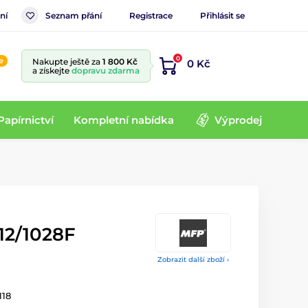
ní
Seznam přání
Registrace
Přihlásit se
0
e
Nakupte ještě za
1 800 Kč
0 Kč
a získejte
dopravu zdarma
Papírnictví
Kompletní nabídka
Výprodej
 12/1028F
Zobrazit další zboží ›
118