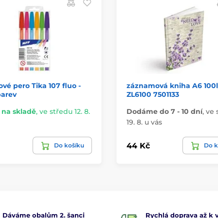
ové pero Tika 107 fluo -
záznamová kniha A6 100l/
barev
ZL6100 7501133
na skladě
,
ve středu 12. 8.
Dodáme do 7 - 10 dní
,
ve 
19. 8. u vás
44 Kč
Do košíku
Do k
Dáváme obalům 2. šanci
Rychlá doprava až k