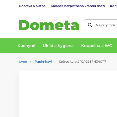
Doprava a platba
Garance bezplatného vrácení zboží
Kon
Např. produk
Kuchyně
Úklid a hygiena
Koupelna a WC
Úvod
Papírnictví
štětec kulatý 10/1028F 6340117