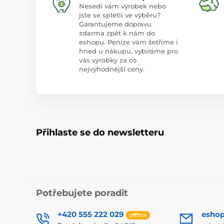
Nesedí vám výrobek nebo
jste se spletli ve výběru?
Garantujeme dopravu
zdarma zpět k nám do
eshopu. Peníze vám šetříme i
hned u nákupu, vybíráme pro
vás výrobky za co
nejvýhodnější ceny.
Přihlaste se do newsletteru
Potřebujete poradit
+420 555 222 029
esho
offline