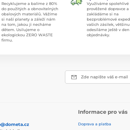
Recyklujeme a balíme z 80%
Využíváme spolehlivé
do použitých a obnovitelných
prověžené dopravce a
obalových materiálů. Vážíme
zakládáme si na
si naší planety a záleží nám
bezproblémové exped
na tom, jakou ji necháme
vašich zásilek, většinu
dětem. Usilujeme o
odesíláme ještě v den
ekologickou ZERO WASTE
objednávky.
firmu.
Zde napište váš e-mail
Informace pro vás
p@dometa.cz
Doprava a platba