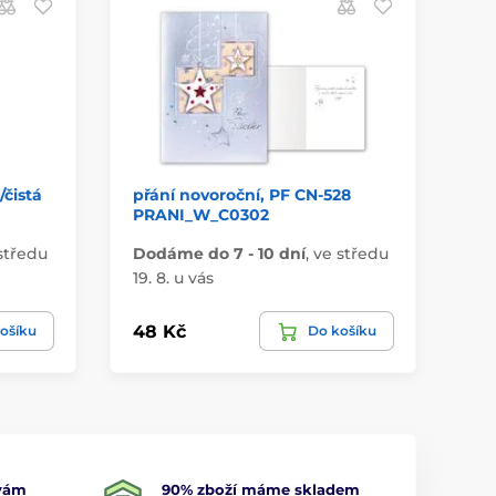
čistá
přání novoroční, PF CN-528
po
PRANI_W_C0302
středu
Dodáme do 7 - 10 dní
,
ve středu
Do
19. 8. u vás
19.
48 Kč
3 
ošíku
Do košíku
 vám
90% zboží máme skladem