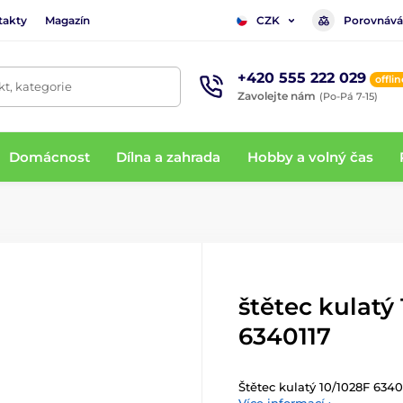
takty
Magazín
Porovnává
CZK
+420 555 222 029
offlin
t, kategorie
Zavolejte nám
(Po-Pá 7-15)
Domácnost
Dílna a zahrada
Hobby a volný čas
štětec kulatý
6340117
Štětec kulatý 10/1028F 6340