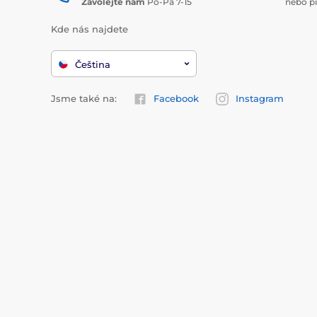
Zavolejte nám
Po-Pá 7-15
nebo p
Kde nás najdete
Čeština
Jsme také na:
Facebook
Instagram