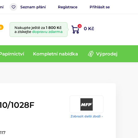
ní
Seznam přání
Registrace
Přihlásit se
0
e
Nakupte ještě za
1 800 Kč
0 Kč
a získejte
dopravu zdarma
Papírnictví
Kompletní nabídka
Výprodej
 10/1028F
Zobrazit další zboží ›
117