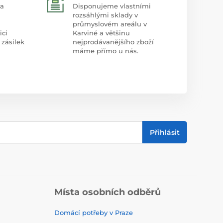
 a
Disponujeme vlastními
rozsáhlými sklady v
průmyslovém areálu v
ici
Karviné a většinu
 zásilek
nejprodávanějšího zboží
máme přímo u nás.
Přihlásit
Místa osobních odběrů
Domácí potřeby v Praze