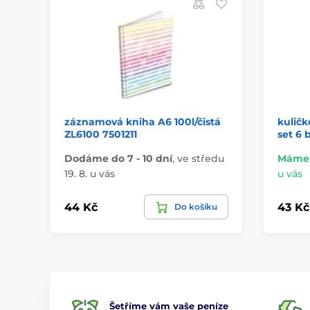
záznamová kniha A6 100l/čistá
kuličk
ZL6100 7501211
set 6 
Dodáme do 7 - 10 dní
,
ve středu
Máme 
19. 8. u vás
u vás
44 Kč
43 Kč
Do košíku
Šetříme vám vaše peníze