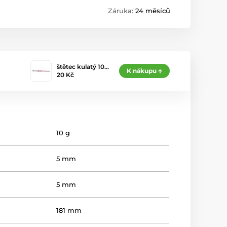
Záruka:
24 měsíců
štětec kulatý 10…
K nákupu
20 Kč
10 g
5 mm
5 mm
181 mm