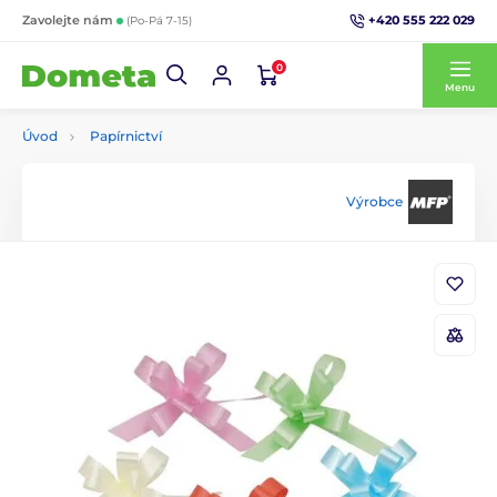
+420 555 222 029
Zavolejte nám
(Po-Pá 7-15)
0
Menu
Úvod
Papírnictví
Výrobce