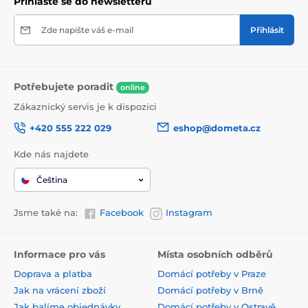
Přihlaste se do newsletteru
Zde napište váš e-mail
Přihlásit
Potřebujete poradit
online
Zákaznický servis je k dispozici
+420 555 222 029
eshop@dometa.cz
Kde nás najdete
Čeština
Jsme také na:
Facebook
Instagram
Informace pro vás
Místa osobních odběrů
Doprava a platba
Domácí potřeby v Praze
Jak na vrácení zboží
Domácí potřeby v Brně
Jak balíme objednávky
Domácí potřeby v Ostravě