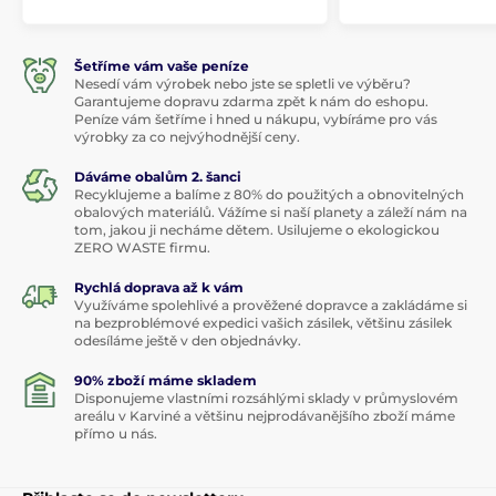
Šetříme vám vaše peníze
Nesedí vám výrobek nebo jste se spletli ve výběru?
Garantujeme dopravu zdarma zpět k nám do eshopu.
Peníze vám šetříme i hned u nákupu, vybíráme pro vás
výrobky za co nejvýhodnější ceny.
Dáváme obalům 2. šanci
Recyklujeme a balíme z 80% do použitých a obnovitelných
obalových materiálů. Vážíme si naší planety a záleží nám na
tom, jakou ji necháme dětem. Usilujeme o ekologickou
ZERO WASTE firmu.
Rychlá doprava až k vám
Využíváme spolehlivé a prověžené dopravce a zakládáme si
na bezproblémové expedici vašich zásilek, většinu zásilek
odesíláme ještě v den objednávky.
90% zboží máme skladem
Disponujeme vlastními rozsáhlými sklady v průmyslovém
areálu v Karviné a většinu nejprodávanějšího zboží máme
přímo u nás.