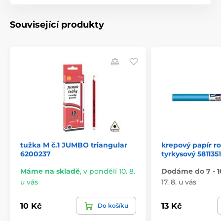
Související produkty
tužka M č.1 JUMBO triangular
krepový papír r
6200237
tyrkysový 5811351
Máme na skladě
,
v pondělí 10. 8.
Dodáme do 7 - 1
u vás
17. 8. u vás
10 Kč
13 Kč
Do košíku