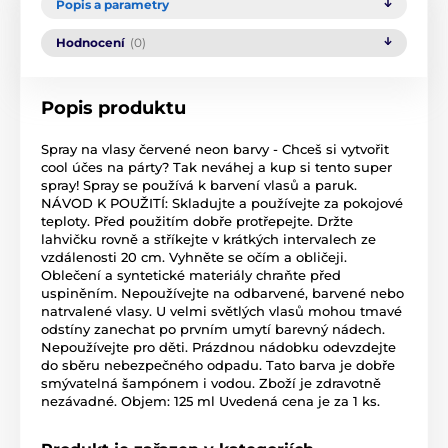
Popis a parametry
Hodnocení
(0)
Popis produktu
Spray na vlasy červené neon barvy - Chceš si vytvořit
cool účes na párty? Tak neváhej a kup si tento super
spray! Spray se používá k barvení vlasů a paruk.
NÁVOD K POUŽITÍ: Skladujte a používejte za pokojové
teploty. Před použitím dobře protřepejte. Držte
lahvičku rovně a stříkejte v krátkých intervalech ze
vzdálenosti 20 cm. Vyhněte se očím a obličeji.
Oblečení a syntetické materiály chraňte před
uspiněním. Nepoužívejte na odbarvené, barvené nebo
natrvalené vlasy. U velmi světlých vlasů mohou tmavé
odstíny zanechat po prvním umytí barevný nádech.
Nepoužívejte pro děti. Prázdnou nádobku odevzdejte
do sběru nebezpečného odpadu. Tato barva je dobře
smývatelná šampónem i vodou. Zboží je zdravotně
nezávadné. Objem: 125 ml Uvedená cena je za 1 ks.