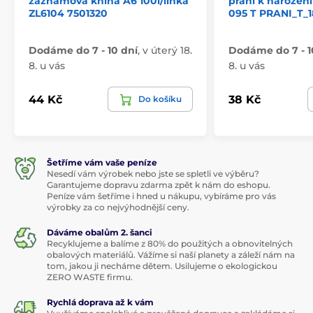
záznamová kniha A6 100l/linka
přání k narozen
ZL6104 7501320
095 T PRANI_T_
Dodáme do 7 - 10 dní
,
v úterý 18.
Dodáme do 7 - 1
8. u vás
8. u vás
44 Kč
38 Kč
Do košíku
Šetříme vám vaše peníze
Nesedí vám výrobek nebo jste se spletli ve výběru?
Garantujeme dopravu zdarma zpět k nám do eshopu.
Peníze vám šetříme i hned u nákupu, vybíráme pro vás
výrobky za co nejvýhodnější ceny.
Dáváme obalům 2. šanci
Recyklujeme a balíme z 80% do použitých a obnovitelných
obalových materiálů. Vážíme si naší planety a záleží nám na
tom, jakou ji necháme dětem. Usilujeme o ekologickou
ZERO WASTE firmu.
Rychlá doprava až k vám