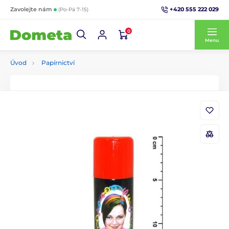
+420 555 222 029
Zavolejte nám
(Po-Pá 7-15)
0
Menu
Úvod
Papírnictví