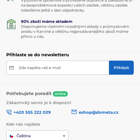
Využíváme spolehlivé a prověžené dopravce a zakládáme si
na bezproblémové expedici vašich zásilek, většinu zásilek
odesíláme ještě v den objednávky.
90% zboží máme skladem
Disponujeme vlastními rozsáhlými sklady v průmyslovém
areálu v Karviné a většinu nejprodávanějšího zboží máme
přímo u nás.
Přihlaste se do newsletteru
Zde napište váš e-mail
Přihlásit
Potřebujete poradit
online
Zákaznický servis je k dispozici
+420 555 222 029
eshop@dometa.cz
Kde nás najdete
Čeština