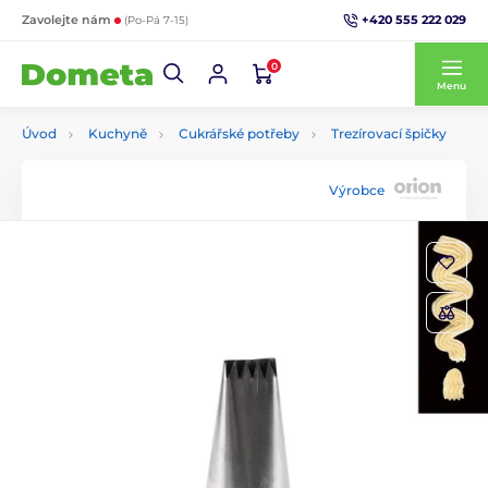
+420 555 222 029
Zavolejte nám
(Po-Pá 7-15)
0
Menu
Úvod
Kuchyně
Cukrářské potřeby
Trezírovací špičky
Výrobce