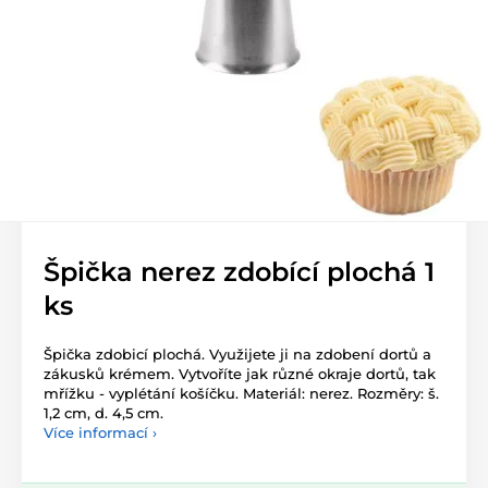
Špička nerez zdobící plochá 1
ks
Špička zdobicí plochá. Využijete ji na zdobení dortů a
zákusků krémem. Vytvoříte jak různé okraje dortů, tak
mřížku - vyplétání košíčku. Materiál: nerez. Rozměry: š.
1,2 cm, d. 4,5 cm.
Více informací ›