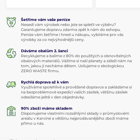
Šetříme vám vaše peníze
Nesedí vám výrobek nebo jste se spletli ve výběru?
Garantujeme dopravu zdarma zpět k nám do eshopu.
Peníze vám šetříme i hned u nákupu, vybíráme pro vás
výrobky za co nejvýhodnější ceny.
Dáváme obalům 2. šanci
Recyklujeme a balíme z 80% do použitých a obnovitelných
obalových materiálů. Vážíme si naší planety a záleží nám na
tom, jakou ji necháme dětem. Usilujeme o ekologickou
ZERO WASTE firmu.
Rychlá doprava až k vám
Využíváme spolehlivé a prověžené dopravce a zakládáme si
na bezproblémové expedici vašich zásilek, většinu zásilek
odesíláme ještě v den objednávky.
90% zboží máme skladem
Disponujeme vlastními rozsáhlými sklady v průmyslovém
areálu v Karviné a většinu nejprodávanějšího zboží máme
přímo u nás.