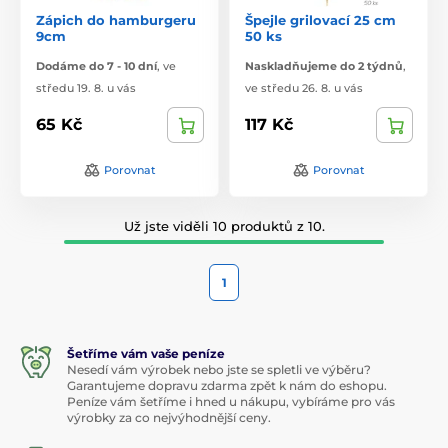
Zápich do hamburgeru
Špejle grilovací 25 cm
9cm
50 ks
Dodáme do 7 - 10 dní
,
ve
Naskladňujeme do 2 týdnů
,
středu 19. 8. u vás
ve středu 26. 8. u vás
65 Kč
117 Kč
Porovnat
Porovnat
Už jste viděli 10 produktů z 10.
1
Šetříme vám vaše peníze
Nesedí vám výrobek nebo jste se spletli ve výběru?
Garantujeme dopravu zdarma zpět k nám do eshopu.
Peníze vám šetříme i hned u nákupu, vybíráme pro vás
výrobky za co nejvýhodnější ceny.