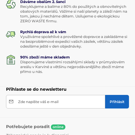
Dáváme obalům 2. šanci
Recyklujeme a balíme z 80% do použitých a obnovitelných
obalových materiálů. Vážíme si naší planety a záleží nám na
tom, jakou ji necháme dětem. Usilujeme o ekologickou
ZERO WASTE firmu.
Rychlá doprava až k vám
Využíváme spolehlivé a prověžené dopravce a zakládáme si
na bezproblémové expedici vašich zásilek, většinu zásilek
odesíláme ještě v den objednávky.
90% zboží máme skladem
Disponujeme vlastními rozsáhlými sklady v průmyslovém
areálu v Karviné a většinu nejprodávanějšího zboží máme
přímo u nás.
Přihlaste se do newsletteru
Zde napište váš e-mail
Přihlásit
Potřebujete poradit
online