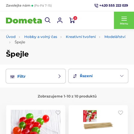
+420 555 222 029
Zavolejte nám
(Po-Pá 7-15)
0
Menu
Úvod
Hobby a volný čas
Kreativní tvoření
Modelářství
Špejle
Špejle
Řazení
Filtr
Zobrazujeme 1-10 z 10 produktů