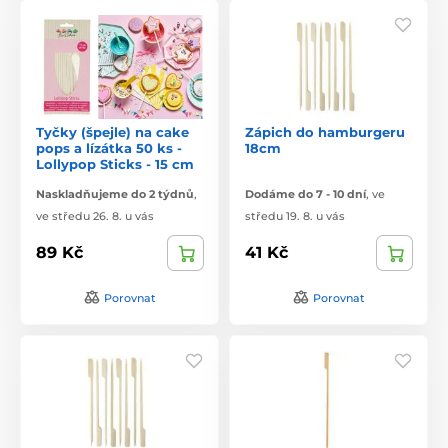
Tyčky (špejle) na cake
Zápich do hamburgeru
pops a lízátka 50 ks -
18cm
Lollypop Sticks - 15 cm
Naskladňujeme do 2 týdnů
,
Dodáme do 7 - 10 dní
,
ve
ve středu 26. 8. u vás
středu 19. 8. u vás
89 Kč
41 Kč
Porovnat
Porovnat