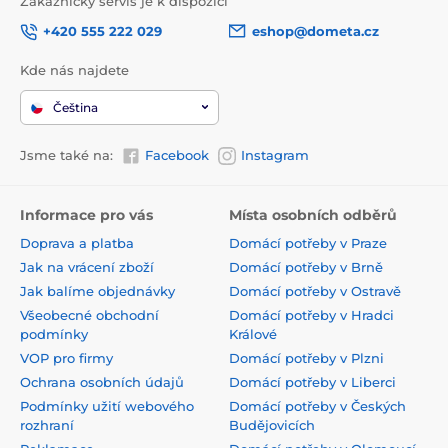
Zákaznický servis je k dispozici
+420 555 222 029
eshop@dometa.cz
Kde nás najdete
Čeština
Jsme také na:
Facebook
Instagram
Informace pro vás
Místa osobních odběrů
Doprava a platba
Domácí potřeby v Praze
Jak na vrácení zboží
Domácí potřeby v Brně
Jak balíme objednávky
Domácí potřeby v Ostravě
Všeobecné obchodní
Domácí potřeby v Hradci
podmínky
Králové
VOP pro firmy
Domácí potřeby v Plzni
Ochrana osobních údajů
Domácí potřeby v Liberci
Podmínky užití webového
Domácí potřeby v Českých
rozhraní
Budějovicích