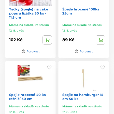
Tyčky (špejle) na cake
Špejle hrocené 100ks
pops a lízátka 50 ks -
25cm
11,5 cm
Máme na skladě
,
ve středu
Máme na skladě
,
ve středu
12. 8. u vás
12. 8. u vás
102 Kč
89 Kč
Porovnat
Porovnat
Špejle hrocené 40 ks
Špejle na hamburger 15
ražničí 30 cm
cm 50 ks
Máme na skladě
,
ve středu
Máme na skladě
,
ve středu
12. 8. u vás
12. 8. u vás