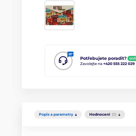
Potřebujete poradit?
onl
Zavolejte na
+420 555 222 029
Popis a parametry
Hodnocení
(0)