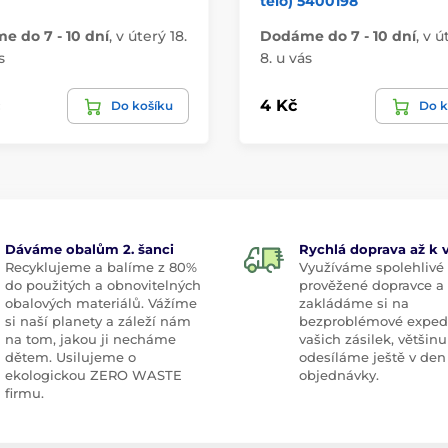
tělo) 5400198
 do 7 - 10 dní
,
v úterý 18.
Dodáme do 7 - 10 dní
,
v ú
s
8. u vás
4 Kč
Do košíku
Do k
Dáváme obalům 2. šanci
Rychlá doprava až k
Recyklujeme a balíme z 80%
Využíváme spolehlivé
do použitých a obnovitelných
prověžené dopravce a
obalových materiálů. Vážíme
zakládáme si na
si naší planety a záleží nám
bezproblémové exped
na tom, jakou ji necháme
vašich zásilek, většinu
dětem. Usilujeme o
odesíláme ještě v den
ekologickou ZERO WASTE
objednávky.
firmu.