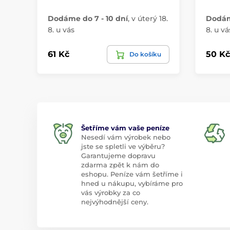
Dodáme do 7 - 10 dní
,
v úterý 18.
Dodáme
8. u vás
8. u vá
61 Kč
50 Kč
Do košíku
Šetříme vám vaše peníze
Nesedí vám výrobek nebo
jste se spletli ve výběru?
Garantujeme dopravu
zdarma zpět k nám do
eshopu. Peníze vám šetříme i
hned u nákupu, vybíráme pro
vás výrobky za co
nejvýhodnější ceny.