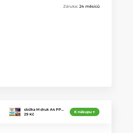
Záruka:
24 měsíců
složka M druk A4 PP…
K nákupu
29 Kč