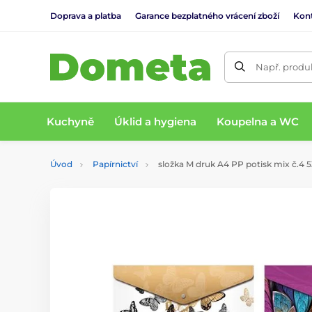
Doprava a platba
Garance bezplatného vrácení zboží
Kon
Např. produk
Kuchyně
Úklid a hygiena
Koupelna a WC
Úvod
Papírnictví
složka M druk A4 PP potisk mix č.4 