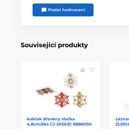
Poslat hodnocení
Související produkty
kolíček dřevěný vločka
záznam
4,8cm/6ks CJ-20S63C 8886094
ZL5104