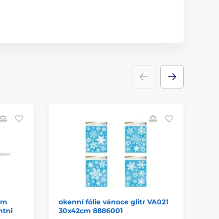
mm
okenní fólie vánoce glitr VA021
př
ntni
30x42cm 8886001
PR