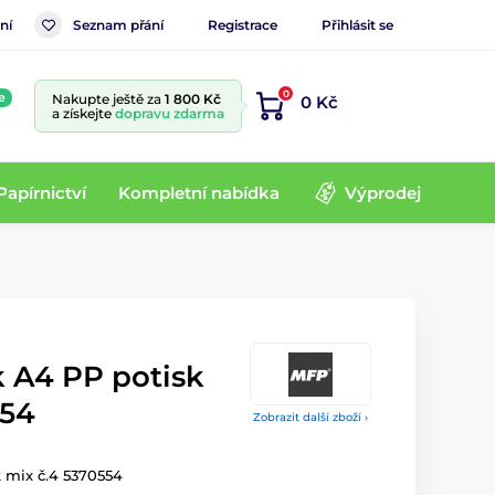
ní
Seznam přání
Registrace
Přihlásit se
0
e
Nakupte ještě za
1 800 Kč
0 Kč
a získejte
dopravu zdarma
Papírnictví
Kompletní nabídka
Výprodej
k A4 PP potisk
554
Zobrazit další zboží ›
 mix č.4 5370554