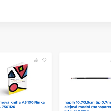
ová kniha A5 100l/linka
náplň 10,7/3,5cm tip 0,7
 7501120
olejová modrá (transpare