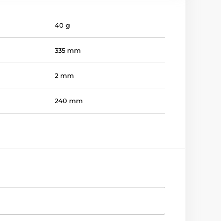
40 g
335 mm
2 mm
240 mm