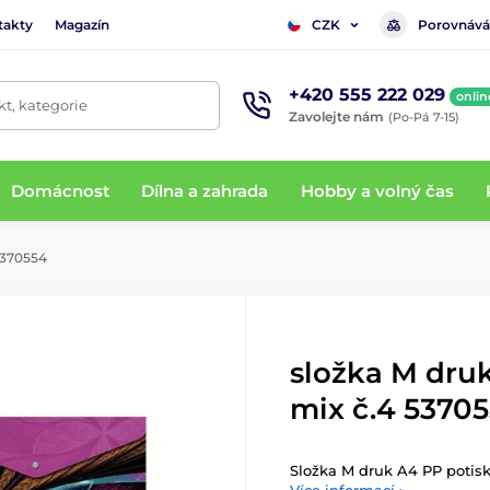
takty
Magazín
Porovnává
CZK
+420 555 222 029
onlin
t, kategorie
Zavolejte nám
(Po-Pá 7-15)
Domácnost
Dílna a zahrada
Hobby a volný čas
5370554
složka M dru
mix č.4 5370
Složka M druk A4 PP potisk