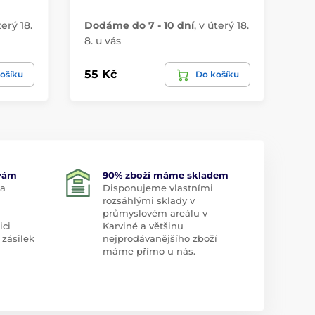
terý 18.
Dodáme do 7 - 10 dní
,
v úterý 18.
Do
8. u vás
8. 
55 Kč
25
ošíku
Do košíku
 vám
90% zboží máme skladem
 a
Disponujeme vlastními
rozsáhlými sklady v
průmyslovém areálu v
ici
Karviné a většinu
 zásilek
nejprodávanějšího zboží
máme přímo u nás.