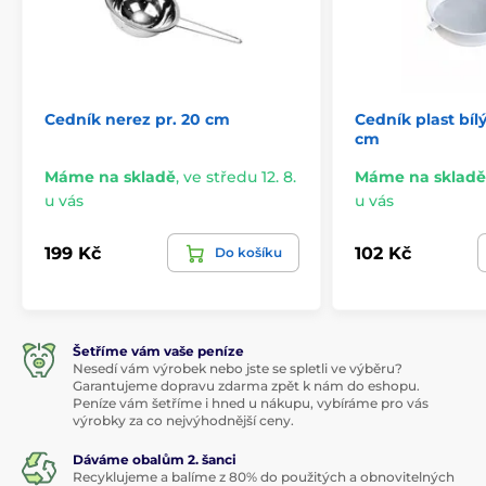
Cedník nerez pr. 20 cm
Cedník plast bíl
cm
Máme na skladě
,
ve středu 12. 8.
Máme na skladě
u vás
u vás
199 Kč
102 Kč
Do košíku
Šetříme vám vaše peníze
Nesedí vám výrobek nebo jste se spletli ve výběru?
Garantujeme dopravu zdarma zpět k nám do eshopu.
Peníze vám šetříme i hned u nákupu, vybíráme pro vás
výrobky za co nejvýhodnější ceny.
Dáváme obalům 2. šanci
Recyklujeme a balíme z 80% do použitých a obnovitelných