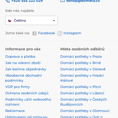
+420 555 222 029
eshop@dometa.cz
Kde nás najdete
Čeština
Jsme také na:
Facebook
Instagram
Informace pro vás
Místa osobních odběrů
Doprava a platba
Domácí potřeby v Praze
Jak na vrácení zboží
Domácí potřeby v Brně
Jak balíme objednávky
Domácí potřeby v Ostravě
Všeobecné obchodní
Domácí potřeby v Hradci
podmínky
Králové
VOP pro firmy
Domácí potřeby v Plzni
Ochrana osobních údajů
Domácí potřeby v Liberci
Podmínky užití webového
Domácí potřeby v Českých
rozhraní
Budějovicích
Reklamace
Domácí potřeby v Olomoucí
Odstoupení od smlouvy
Domácí potřeby v Ústí n.