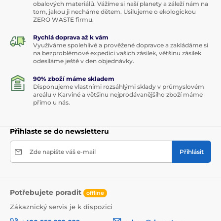
obalových materiálů. Vážíme si naší planety a záleží nám na
tom, jakou ji necháme dětem. Usilujeme o ekologickou
ZERO WASTE firmu.
Rychlá doprava až k vám
Využíváme spolehlivé a prověžené dopravce a zakládáme si
na bezproblémové expedici vašich zásilek, většinu zásilek
odesíláme ještě v den objednávky.
90% zboží máme skladem
Disponujeme vlastními rozsáhlými sklady v průmyslovém
areálu v Karviné a většinu nejprodávanějšího zboží máme
přímo u nás.
Přihlaste se do newsletteru
Zde napište váš e-mail
Přihlásit
Potřebujete poradit
offline
Zákaznický servis je k dispozici