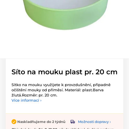
Síto na mouku plast pr. 20 cm
Sítko na mouku využijete k provzdušnění, případně
očištění mouky od příměsí. Materiál: plast.Barva
žlutá.Rozměr: pr. 20 cm.
Více informací ›
Možnosti dopravy ›
Naskladňujeme do 2 týdnů