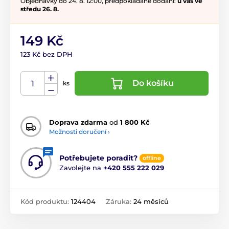
Objednávky do 24. 8. 12:00, předpokládané dodání:
u vás ve
středu 26. 8.
149 Kč
123 Kč bez DPH
Do košíku
ks
Doprava zdarma
od
1 800 Kč
Možnosti doručení ›
Potřebujete poradit?
offline
Zavolejte na
+420 555 222 029
Kód produktu:
124404
Záruka:
24 měsíců