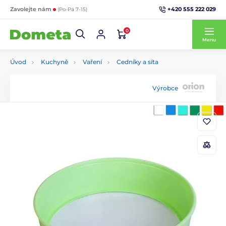
+420 555 222 029
Zavolejte nám
(Po-Pá 7-15)
0
Menu
Úvod
Kuchyně
Vaření
Cedníky a síta
Výrobce