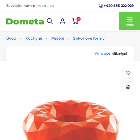
+420 555 222 029
Zavolejte nám
(Po-Pá 7-15)
0
Menu
Úvod
Kuchyně
Pečení
Silikonové formy
Výrobce