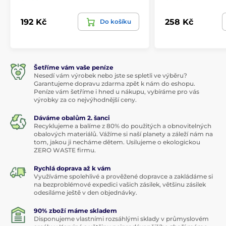
192 Kč
258 Kč
Do košíku
Šetříme vám vaše peníze
Nesedí vám výrobek nebo jste se spletli ve výběru?
Garantujeme dopravu zdarma zpět k nám do eshopu.
Peníze vám šetříme i hned u nákupu, vybíráme pro vás
výrobky za co nejvýhodnější ceny.
Dáváme obalům 2. šanci
Recyklujeme a balíme z 80% do použitých a obnovitelných
obalových materiálů. Vážíme si naší planety a záleží nám na
tom, jakou ji necháme dětem. Usilujeme o ekologickou
ZERO WASTE firmu.
Rychlá doprava až k vám
Využíváme spolehlivé a prověžené dopravce a zakládáme si
na bezproblémové expedici vašich zásilek, většinu zásilek
odesíláme ještě v den objednávky.
90% zboží máme skladem
Disponujeme vlastními rozsáhlými sklady v průmyslovém