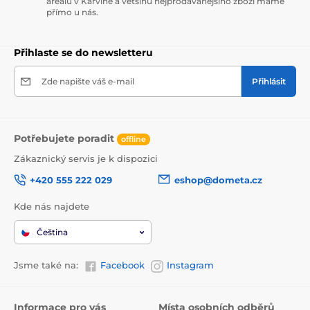
areálu v Karviné a většinu nejprodávanějšího zboží máme
přímo u nás.
Přihlaste se do newsletteru
Zde napište váš e-mail
Přihlásit
Potřebujete poradit
offline
Zákaznický servis je k dispozici
+420 555 222 029
eshop@dometa.cz
Kde nás najdete
Čeština
Jsme také na:
Facebook
Instagram
Informace pro vás
Místa osobních odběrů