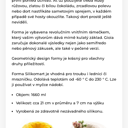
první pohled uchvátí. Ať už použijete třeba Ruby
růžovou, zlatou či bílou čokoládu, zrcadlovou polevu
nebo dort nastříkáte sametovým sprejem, v každém
případě své hosty okouzlíte. Takový dort prostě ještě
neviděli.
Forma je vybavena revolučním vnitřním rámečkem,
který vašim výtvorům dává mírně kulatý základ. Gioia
zaručuje dokonalé výsledky nejen jako semifredo
nebo pěnový zákusek, ale také v pečené verzi.
Geometrický design formy je krásný pro všechny
druhy příležitostí.
Forma Silikomart je vhodná pro troubu i lednici či
mrazničku. Odolává teplotám od -60 ° C do 230 ° C. Lze
ji používat v myčce nádobí.
Objem: 1660 ml
Velikost: cca 21 cm v průměru a 7 cm na výšku
Vyrobená ze zdravotně nezávadného silikonu.