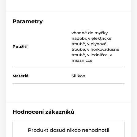
Parametry
vhodné do myčky
nádobí
,
v elektrické
troubě
,
v plynové
Použití
troubě
,
v horkovzdušné
troubě
,
v ledničce
,
v
mrazničce
Materiál
Silikon
Hodnocení zákazníků
Produkt dosud nikdo nehodnotil