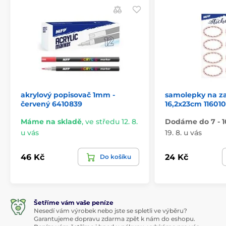
akrylový popisovač 1mm -
samolepky na z
červený 6410839
16,2x23cm 11601
Máme na skladě
,
ve středu 12. 8.
Dodáme do 7 - 1
u vás
19. 8. u vás
46 Kč
24 Kč
Do košíku
Šetříme vám vaše peníze
Nesedí vám výrobek nebo jste se spletli ve výběru?
Garantujeme dopravu zdarma zpět k nám do eshopu.