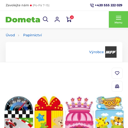
+420 555 222 029
Zavolejte nám
(Po-Pá 7-15)
0
Menu
Úvod
Papírnictví
Výrobce