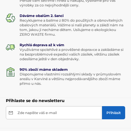
Peníze vám šetříme i hned u nákupu, vybíráme pro vás
výrobky za co nejvýhodnější ceny.
Dáváme obalům 2. šanci
Recyklujeme a balíme z 80% do použitých a obnovitelných
obalových materiálů. Vážíme si naší planety a záleží nám na
tom, jakou ji necháme dětem. Usilujeme o ekologickou
ZERO WASTE firmu.
Rychlá doprava až k vám
Využíváme spolehlivé a prověžené dopravce a zakládáme si
na bezproblémové expedici vašich zásilek, většinu zásilek
odesíláme ještě v den objednávky.
90% zboží máme skladem
Disponujeme vlastními rozsáhlými sklady v průmyslovém
areálu v Karviné a většinu nejprodávanějšího zboží máme
přímo u nás.
Přihlaste se do newsletteru
Zde napište váš e-mail
Přihlásit