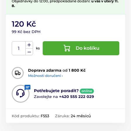
Objednávky do 12:00, předpokládané dodání:
u vás v úterý 11.
8.
120 Kč
99 Kč bez DPH
Do košíku
ks
Doprava zdarma
od
1 800 Kč
Možnosti doručení ›
Potřebujete poradit?
online
Zavolejte na
+420 555 222 029
Kód produktu:
F553
Záruka:
24 měsíců