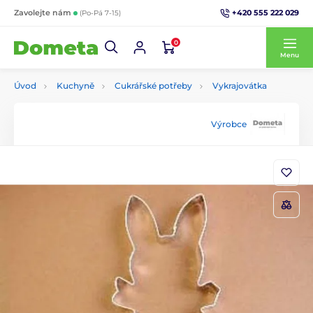
+420 555 222 029
Zavolejte nám
(Po-Pá 7-15)
0
Menu
Úvod
Kuchyně
Cukrářské potřeby
Vykrajovátka
Výrobce