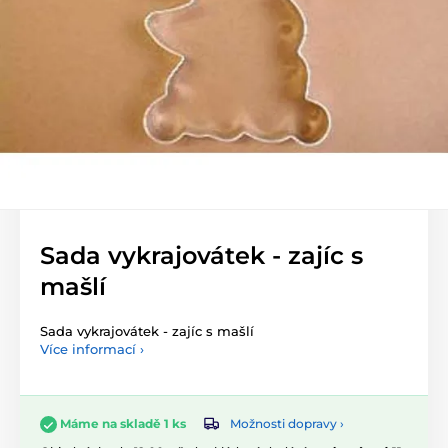
Sada vykrajovátek - zajíc s
mašlí
Sada vykrajovátek - zajíc s mašlí
Více informací ›
Možnosti dopravy ›
Máme na skladě 1 ks