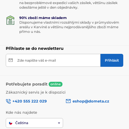
na bezproblémové expedici vašich zásilek, většinu zásilek
odesíláme ještě v den objednávky.
90% zboží máme skladem
Disponujeme vlastními rozsáhlými sklady v průmyslovém
areálu v Karviné a většinu nejprodávanějšího zboží máme
přímo u nás.
Přihlaste se do newsletteru
Zde napište váš e-mail
Přihlásit
Potřebujete poradit
online
Zákaznický servis je k dispozici
+420 555 222 029
eshop@dometa.cz
Kde nás najdete
Čeština