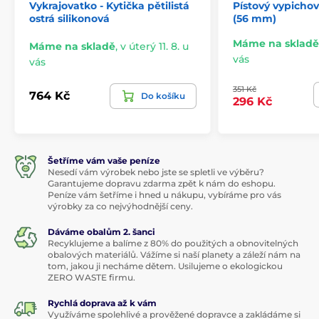
Vykrajovatko - Kytička pětilistá
Pístový vypichov
ostrá silikonová
(56 mm)
Máme na skladě
Máme na skladě
,
v úterý 11. 8. u
vás
vás
351 Kč
764 Kč
Do košíku
296 Kč
Šetříme vám vaše peníze
Nesedí vám výrobek nebo jste se spletli ve výběru?
Garantujeme dopravu zdarma zpět k nám do eshopu.
Peníze vám šetříme i hned u nákupu, vybíráme pro vás
výrobky za co nejvýhodnější ceny.
Dáváme obalům 2. šanci
Recyklujeme a balíme z 80% do použitých a obnovitelných
obalových materiálů. Vážíme si naší planety a záleží nám na
tom, jakou ji necháme dětem. Usilujeme o ekologickou
ZERO WASTE firmu.
Rychlá doprava až k vám
Využíváme spolehlivé a prověžené dopravce a zakládáme si