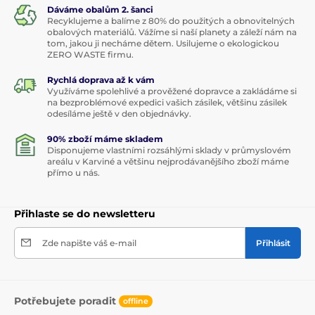
Dáváme obalům 2. šanci
Recyklujeme a balíme z 80% do použitých a obnovitelných
obalových materiálů. Vážíme si naší planety a záleží nám na
tom, jakou ji necháme dětem. Usilujeme o ekologickou
ZERO WASTE firmu.
Rychlá doprava až k vám
Využíváme spolehlivé a prověžené dopravce a zakládáme si
na bezproblémové expedici vašich zásilek, většinu zásilek
odesíláme ještě v den objednávky.
90% zboží máme skladem
Disponujeme vlastními rozsáhlými sklady v průmyslovém
areálu v Karviné a většinu nejprodávanějšího zboží máme
přímo u nás.
Přihlaste se do newsletteru
Zde napište váš e-mail
Přihlásit
Potřebujete poradit
offline