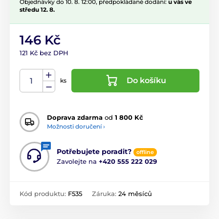
Objednávky do 10. 8. 12:00, předpokládané dodání:
u vás ve
středu 12. 8.
146 Kč
121 Kč bez DPH
Do košíku
ks
Doprava zdarma
od
1 800 Kč
Možnosti doručení ›
Potřebujete poradit?
offline
Zavolejte na
+420 555 222 029
Kód produktu:
F535
Záruka:
24 měsíců