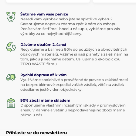
Šetříme vám vaše peníze
Nesedí vám výrobek nebo jste se spletli ve výběru?
Garantujeme dopravu zdarma zpět k nám do eshopu.
Peníze vám šetříme i hned u nákupu, vybíráme pro vás
výrobky za co nejvýhodnější ceny.
Dáváme obalům 2. šanci
Recyklujeme a balíme z 80% do použitých a obnovitelných
obalových materiálů. Vážíme si naší planety a záleží nám na
tom, jakou ji necháme dětem. Usilujeme o ekologickou
ZERO WASTE firmu.
Rychlá doprava až k vám
Využíváme spolehlivé a prověžené dopravce a zakládáme si
na bezproblémové expedici vašich zásilek, většinu zásilek
odesíláme ještě v den objednávky.
90% zboží máme skladem
Disponujeme vlastními rozsáhlými sklady v průmyslovém
areálu v Karviné a většinu nejprodávanějšího zboží máme
přímo u nás.
Přihlaste se do newsletteru