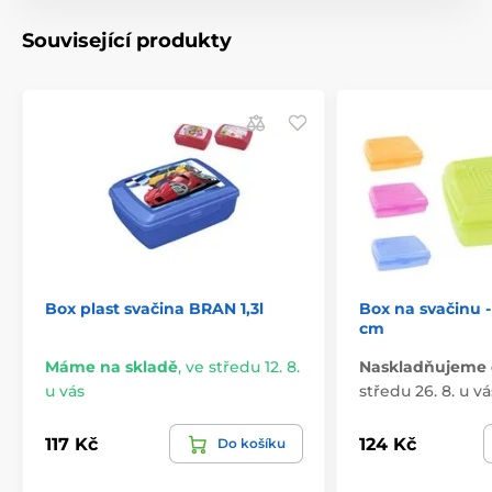
Související produkty
Box plast svačina BRAN 1,3l
Box na svačinu - 
cm
Máme na skladě
,
ve středu 12. 8.
Naskladňujeme 
u vás
středu 26. 8. u vá
117 Kč
124 Kč
Do košíku