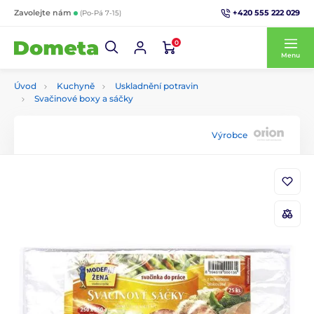
+420 555 222 029
Zavolejte nám
(Po-Pá 7-15)
0
Menu
Úvod
Kuchyně
Uskladnění potravin
Svačinové boxy a sáčky
Výrobce