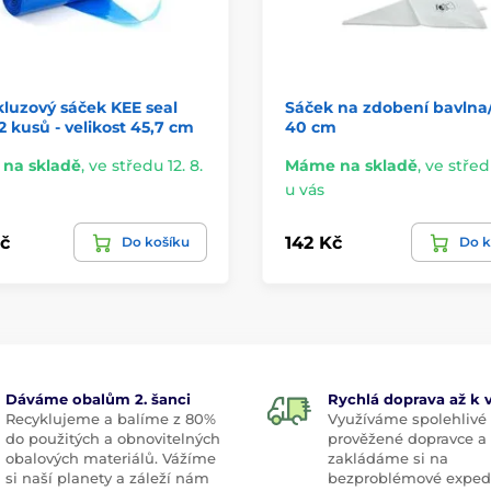
kluzový sáček KEE seal
Sáček na zdobení bavln
72 kusů - velikost 45,7 cm
40 cm
na skladě
,
ve středu 12. 8.
Máme na skladě
,
ve středu
u vás
č
142 Kč
Do košíku
Do k
Dáváme obalům 2. šanci
Rychlá doprava až k
Recyklujeme a balíme z 80%
Využíváme spolehlivé
do použitých a obnovitelných
prověžené dopravce a
obalových materiálů. Vážíme
zakládáme si na
si naší planety a záleží nám
bezproblémové exped