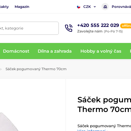
takty
Magazín
Porovnává
CZK
+420 555 222 029
offlin
t, kategorie
Zavolejte nám
(Po-Pá 7-15)
Domácnost
Dílna a zahrada
Hobby a volný čas
Sáček pogumovaný Thermo 70cm
Sáček pogum
Thermo 70c
Sáček pogumovaný Therm