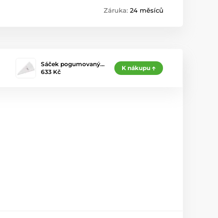
Záruka:
24 měsíců
Sáček pogumovaný…
K nákupu
633 Kč