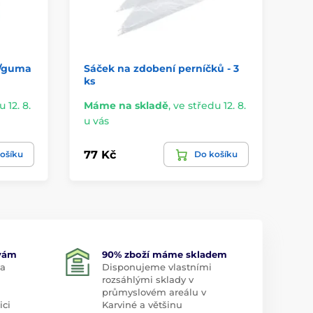
a/guma
Sáček na zdobení perníčků - 3
Zd
ks
Má
 12. 8.
Máme na skladě
,
ve středu 12. 8.
u 
u vás
39 
77 Kč
ošíku
Do košíku
24
 vám
90% zboží máme skladem
 a
Disponujeme vlastními
rozsáhlými sklady v
průmyslovém areálu v
ici
Karviné a většinu