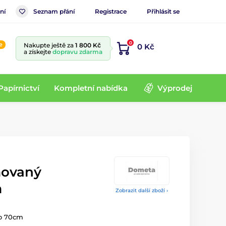
ní
Seznam přání
Registrace
Přihlásit se
0
e
Nakupte ještě za
1 800 Kč
0 Kč
a získejte
dopravu zdarma
Papírnictví
Kompletní nabídka
Výprodej
ovaný
m
Zobrazit další zboží ›
o 70cm