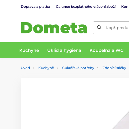
Doprava a platba
Garance bezplatného vrácení zboží
Kon
Např. produk
Kuchyně
Úklid a hygiena
Koupelna a WC
Úvod
Kuchyně
Cukrářské potřeby
Zdobící sáčky