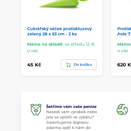
Cukrářský sáček protiskluzový
Protis
zelený 28 x 53 cm - 2 ks
/role 
Máme na skladě
,
ve středu 12. 8.
Máme 
u vás
u vás
45 Kč
620 K
Do košíku
Šetříme vám vaše peníze
Nesedí vám výrobek nebo
jste se spletli ve výběru?
Garantujeme dopravu
zdarma zpět k nám do