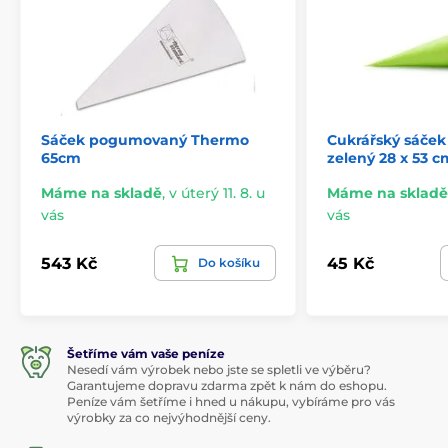
Sáček pogumovaný Thermo
Cukrářský sáček
65cm
zelený 28 x 53 cm
Máme na skladě
,
v úterý 11. 8. u
Máme na skladě
vás
vás
543 Kč
45 Kč
Do košíku
Šetříme vám vaše peníze
Nesedí vám výrobek nebo jste se spletli ve výběru?
Garantujeme dopravu zdarma zpět k nám do eshopu.
Peníze vám šetříme i hned u nákupu, vybíráme pro vás
výrobky za co nejvýhodnější ceny.