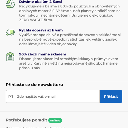
Dáváme obalům 2. šanci
Recyklujeme a balíme z 80% do použitých a obnovitelných
obalových materiálů. Vážíme si naší planety a záleží nám na
tom, jakou ji necháme dětem. Usilujeme o ekologickou
ZERO WASTE firmu.
Rychlá doprava až k vám
Využíváme spolehlivé a prověžené dopravce a zakládáme si
na bezproblémové expedici vašich zásilek, většinu zásilek
odesíláme ještě v den objednávky.
90% zboží máme skladem
Disponujeme vlastními rozsáhlými sklady v průmyslovém
areálu v Karviné a většinu nejprodávanějšího zboží máme
přímo u nás.
Přihlaste se do newsletteru
Zde napište váš e-mail
Přihlásit
Potřebujete poradit
online