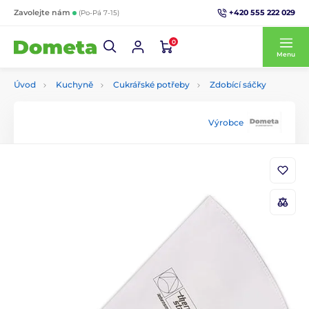
+420 555 222 029
Zavolejte nám
(Po-Pá 7-15)
0
Menu
Úvod
Kuchyně
Cukrářské potřeby
Zdobící sáčky
Výrobce