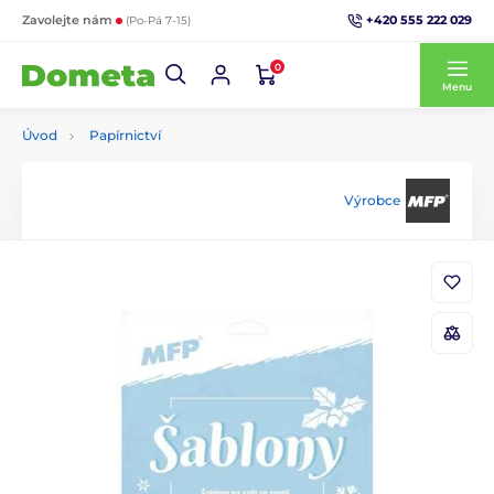
+420 555 222 029
Zavolejte nám
(Po-Pá 7-15)
0
Menu
Úvod
Papírnictví
Výrobce