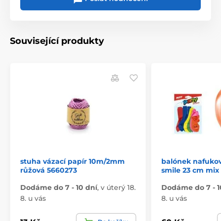
Související produkty
stuha vázací papír 10m/2mm
balónek nafukov
růžová 5660273
smile 23 cm mix
Dodáme do 7 - 10 dní
,
v úterý 18.
Dodáme do 7 - 1
8. u vás
8. u vás