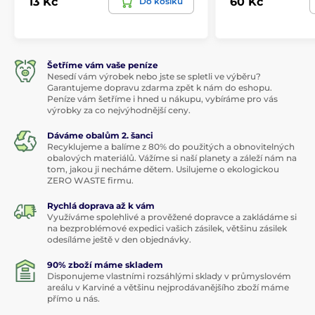
13 Kč
60 Kč
Do košíku
Šetříme vám vaše peníze
Nesedí vám výrobek nebo jste se spletli ve výběru?
Garantujeme dopravu zdarma zpět k nám do eshopu.
Peníze vám šetříme i hned u nákupu, vybíráme pro vás
výrobky za co nejvýhodnější ceny.
Dáváme obalům 2. šanci
Recyklujeme a balíme z 80% do použitých a obnovitelných
obalových materiálů. Vážíme si naší planety a záleží nám na
tom, jakou ji necháme dětem. Usilujeme o ekologickou
ZERO WASTE firmu.
Rychlá doprava až k vám
Využíváme spolehlivé a prověžené dopravce a zakládáme si
na bezproblémové expedici vašich zásilek, většinu zásilek
odesíláme ještě v den objednávky.
90% zboží máme skladem
Disponujeme vlastními rozsáhlými sklady v průmyslovém
areálu v Karviné a většinu nejprodávanějšího zboží máme
přímo u nás.