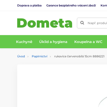
Doprava a platba
Garance bezplatného vrácení zboží
Kon
Např. produk
Kuchyně
Úklid a hygiena
Koupelna a WC
Úvod
Papírnictví
rukavice červenobílá 15cm 8886221