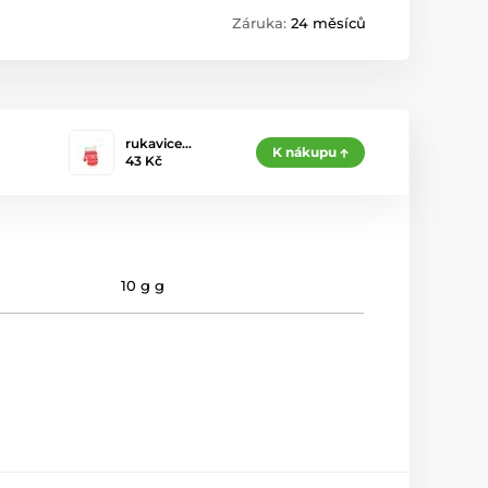
Záruka:
24 měsíců
rukavice…
K nákupu
43 Kč
10 g g