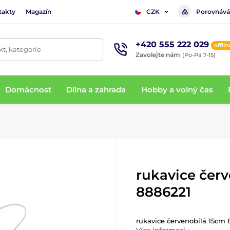
takty
Magazín
Porovnává
CZK
+420 555 222 029
offlin
t, kategorie
Zavolejte nám
(Po-Pá 7-15)
Domácnost
Dílna a zahrada
Hobby a volný čas
rukavice čer
8886221
rukavice červenobílá 15cm 