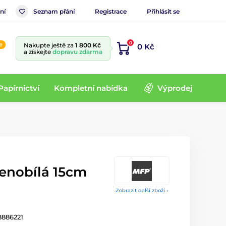
ní
Seznam přání
Registrace
Přihlásit se
0
e
Nakupte ještě za
1 800 Kč
0 Kč
a získejte
dopravu zdarma
Papírnictví
Kompletní nabídka
Výprodej
venobílá 15cm
Zobrazit další zboží ›
8886221