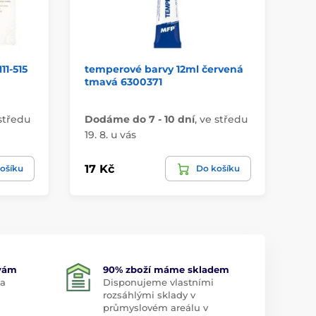
11-515
temperové barvy 12ml červená
sá
tmavá 6300371
mi
středu
Dodáme do 7 - 10 dní
,
ve středu
Do
19. 8. u vás
19.
17 Kč
46
ošíku
Do košíku
 vám
90% zboží máme skladem
 a
Disponujeme vlastními
rozsáhlými sklady v
průmyslovém areálu v