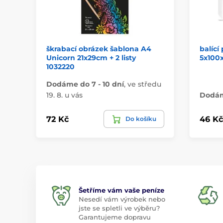
škrabací obrázek šablona A4
balící
Unicorn 21x29cm + 2 listy
5x100x
1032220
Dodáme do 7 - 10 dní
,
ve středu
19. 8. u vás
Dodáme
72 Kč
46 Kč
Do košíku
Šetříme vám vaše peníze
Nesedí vám výrobek nebo
jste se spletli ve výběru?
Garantujeme dopravu