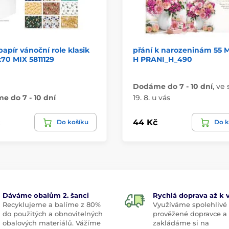
 papír vánoční role klasik
přání k narozeninám 55 M
70 MIX 5811129
H PRANI_H_490
Dodáme do 7 - 10 dní
,
ve 
 do 7 - 10 dní
19. 8. u vás
44 Kč
Do košíku
Do k
Dáváme obalům 2. šanci
Rychlá doprava až k
Recyklujeme a balíme z 80%
Využíváme spolehlivé
do použitých a obnovitelných
prověžené dopravce a
obalových materiálů. Vážíme
zakládáme si na