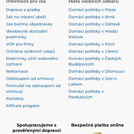
Informace pro vás
Místa osobních odběrů
Doprava a platba
Domácí potřeby v Praze
Jak na vrácení zboží
Domácí potřeby v Brně
Jak balíme objednávky
Domácí potřeby v Ostravě
Všeobecné obchodní
Domácí potřeby v Hradci
podmínky
Králové
VOP pro firmy
Domácí potřeby v Plzni
Ochrana osobních údajů
Domácí potřeby v Liberci
Podmínky užití webového
Domácí potřeby v Českých
rozhraní
Budějovicích
Reklamace
Domácí potřeby v Olomoucí
Odstoupení od smlouvy
Domácí potřeby v Ústí n.
Labem
Formulář na odstoupení od
smlouvy
Domácí potřeby v
Pardubicích
Kontakty
Affiliate program
Spolupracujeme s
Bezpečná platba online
prověřenými dopravci