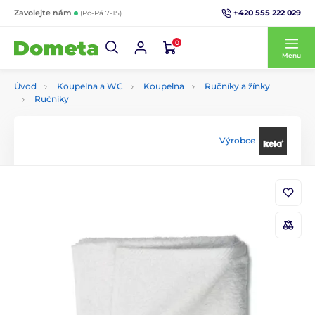
+420 555 222 029
Zavolejte nám
(Po-Pá 7-15)
0
Menu
Úvod
Koupelna a WC
Koupelna
Ručníky a žínky
Ručníky
Výrobce