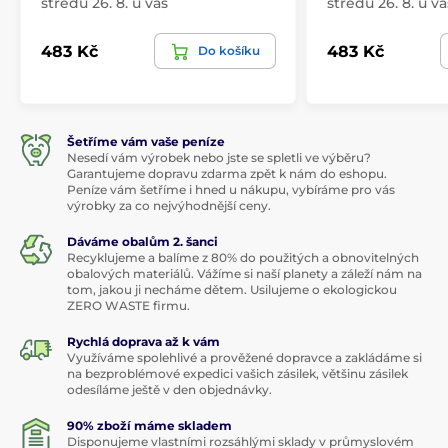
středu 26. 8. u vás
středu 26. 8. u vá
483 Kč
483 Kč
Do košíku
Šetříme vám vaše peníze
Nesedí vám výrobek nebo jste se spletli ve výběru?
Garantujeme dopravu zdarma zpět k nám do eshopu.
Peníze vám šetříme i hned u nákupu, vybíráme pro vás
výrobky za co nejvýhodnější ceny.
Dáváme obalům 2. šanci
Recyklujeme a balíme z 80% do použitých a obnovitelných
obalových materiálů. Vážíme si naší planety a záleží nám na
tom, jakou ji necháme dětem. Usilujeme o ekologickou
ZERO WASTE firmu.
Rychlá doprava až k vám
Využíváme spolehlivé a prověžené dopravce a zakládáme si
na bezproblémové expedici vašich zásilek, většinu zásilek
odesíláme ještě v den objednávky.
90% zboží máme skladem
Disponujeme vlastními rozsáhlými sklady v průmyslovém