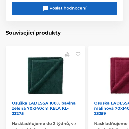
Poslat hodnocení
Související produkty
Osuška LADESSA 100% bavlna
Osuška LADESSA
zelená 70x140cm KELA KL-
malinová 70x14
23275
23259
Naskladňujeme do 2 týdnů
,
ve
Naskladňujeme 