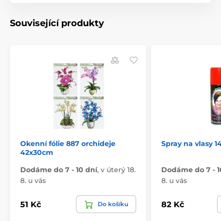
Související produkty
Okenní fólie 887 orchideje
Spray na vlasy 1
42x30cm
Dodáme do 7 - 10 dní
,
v úterý 18.
Dodáme do 7 - 1
8. u vás
8. u vás
51 Kč
82 Kč
Do košíku