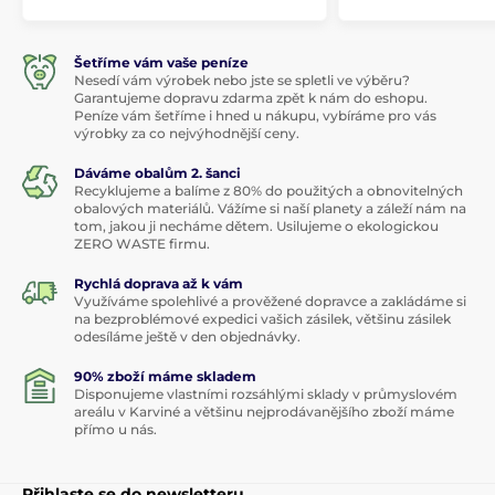
Šetříme vám vaše peníze
Nesedí vám výrobek nebo jste se spletli ve výběru?
Garantujeme dopravu zdarma zpět k nám do eshopu.
Peníze vám šetříme i hned u nákupu, vybíráme pro vás
výrobky za co nejvýhodnější ceny.
Dáváme obalům 2. šanci
Recyklujeme a balíme z 80% do použitých a obnovitelných
obalových materiálů. Vážíme si naší planety a záleží nám na
tom, jakou ji necháme dětem. Usilujeme o ekologickou
ZERO WASTE firmu.
Rychlá doprava až k vám
Využíváme spolehlivé a prověžené dopravce a zakládáme si
na bezproblémové expedici vašich zásilek, většinu zásilek
odesíláme ještě v den objednávky.
90% zboží máme skladem
Disponujeme vlastními rozsáhlými sklady v průmyslovém
areálu v Karviné a většinu nejprodávanějšího zboží máme
přímo u nás.
Přihlaste se do newsletteru