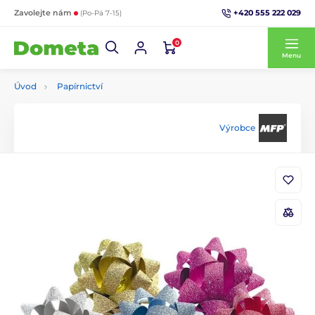
+420 555 222 029
Zavolejte nám
(Po-Pá 7-15)
0
Menu
Úvod
Papírnictví
Výrobce