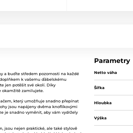
Parametry
Netto váha
ohy a buďte středem pozornosti na každé
ím doplňkem k vašemu ďábelskému
e jen potěšit své okolí. Díky
Šířka
 okamžitě zamilujete.
ínačem, který umožňuje snadno přepínat
Hloubka
 Rohy jsou napájeny dvěma knoflíkovými
 lze je snadno vyměnit, aby vám vydržely
Výška
 jsou nejen praktické, ale také stylově