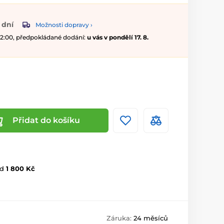
 dní
Možnosti dopravy ›
 12:00, předpokládané dodání:
u vás v pondělí 17. 8.
Přidat do košíku
d
1 800 Kč
Záruka:
24 měsíců