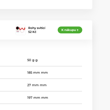
Rohy svítící
K nákupu
52 Kč
50 g g
185 mm mm
27 mm mm
197 mm mm