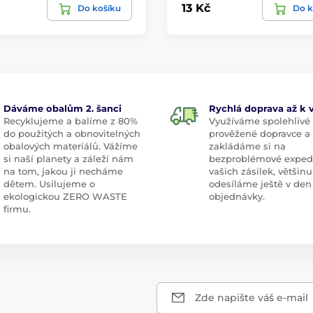
13 Kč
Do košíku
Do k
Dáváme obalům 2. šanci
Rychlá doprava až k
Recyklujeme a balíme z 80%
Využíváme spolehlivé
do použitých a obnovitelných
prověžené dopravce a
obalových materiálů. Vážíme
zakládáme si na
si naší planety a záleží nám
bezproblémové exped
na tom, jakou ji necháme
vašich zásilek, většinu
dětem. Usilujeme o
odesíláme ještě v den
ekologickou ZERO WASTE
objednávky.
firmu.
Zde napište váš e-mail