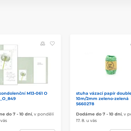
kondolenční M13-061 O
stuha vázací papír doubl
_O_849
10m/2mm zeleno-zelená
5660278
 do 7 - 10 dní
,
v pondělí
Dodáme do 7 - 10 dní
,
v p
 vás
17. 8. u vás