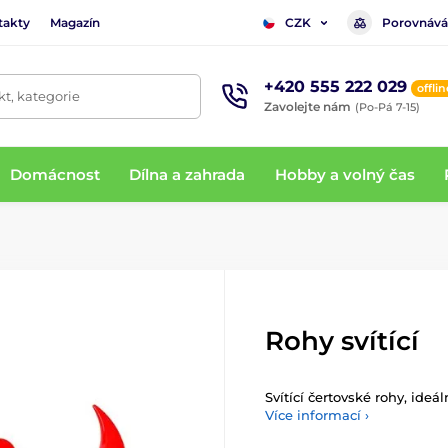
takty
Magazín
Porovnává
CZK
+420 555 222 029
offlin
t, kategorie
Zavolejte nám
(Po-Pá 7-15)
Domácnost
Dílna a zahrada
Hobby a volný čas
Rohy svítící
Svítící čertovské rohy, ide
Více informací ›