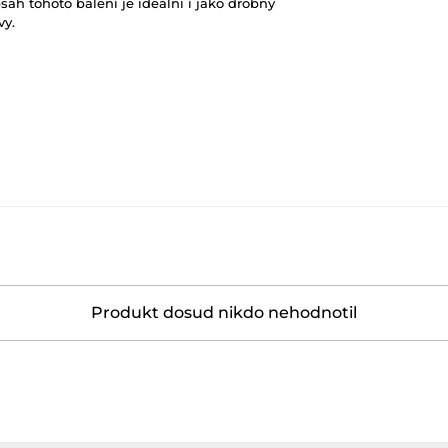
ah tohoto balení je ideální i jako drobný
vy.
Produkt dosud nikdo nehodnotil