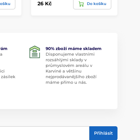
26 Kč
43
ošíku
Do košíku
 vám
90% zboží máme skladem
 a
Disponujeme vlastními
rozsáhlými sklady v
průmyslovém areálu v
ici
Karviné a většinu
 zásilek
nejprodávanějšího zboží
máme přímo u nás.
Přihlásit