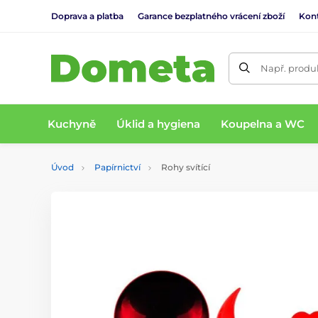
Doprava a platba
Garance bezplatného vrácení zboží
Kon
Např. produk
Kuchyně
Úklid a hygiena
Koupelna a WC
Úvod
Papírnictví
Rohy svítící