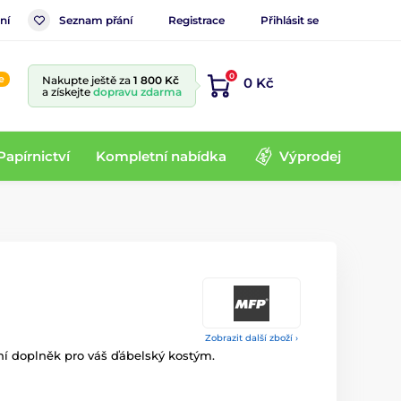
ní
Seznam přání
Registrace
Přihlásit se
0
e
Nakupte ještě za
1 800 Kč
0 Kč
a získejte
dopravu zdarma
Papírnictví
Kompletní nabídka
Výprodej
Zobrazit další zboží ›
ální doplněk pro váš ďábelský kostým.