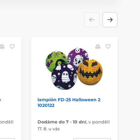
e
lampión FD-25 Halloween 2
ko
1020122
10
ondělí
Dodáme do 7 - 10 dní
,
v pondělí
Do
17. 8. u vás
17.