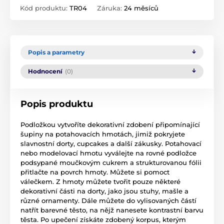
Kód produktu:
TR04
Záruka:
24 měsíců
Popis a parametry
Hodnocení
(0)
Popis produktu
Podložkou vytvoříte dekorativní zdobení připomínající
šupiny na potahovacích hmotách, jimiž pokryjete
slavnostní dorty, cupcakes a další zákusky. Potahovací
nebo modelovací hmotu vyválejte na rovné podložce
podsypané moučkovým cukrem a strukturovanou fólii
přitlačte na povrch hmoty. Můžete si pomoct
válečkem. Z hmoty můžete tvořit pouze některé
dekorativní části na dorty, jako jsou stuhy, mašle a
různé ornamenty. Dále můžete do vylisovaných částí
natřít barevné těsto, na nějž nanesete kontrastní barvu
těsta. Po upečení získáte zdobený korpus, kterým