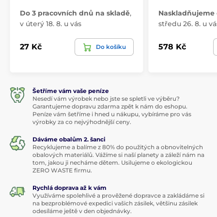
Do 3 pracovních dnů na skladě
,
Naskladňujeme 
v úterý 18. 8. u vás
středu 26. 8. u vá
27 Kč
578 Kč
Do košíku
Šetříme vám vaše peníze
Nesedí vám výrobek nebo jste se spletli ve výběru?
Garantujeme dopravu zdarma zpět k nám do eshopu.
Peníze vám šetříme i hned u nákupu, vybíráme pro vás
výrobky za co nejvýhodnější ceny.
Dáváme obalům 2. šanci
Recyklujeme a balíme z 80% do použitých a obnovitelných
obalových materiálů. Vážíme si naší planety a záleží nám na
tom, jakou ji necháme dětem. Usilujeme o ekologickou
ZERO WASTE firmu.
Rychlá doprava až k vám
Využíváme spolehlivé a prověžené dopravce a zakládáme si
na bezproblémové expedici vašich zásilek, většinu zásilek
odesíláme ještě v den objednávky.