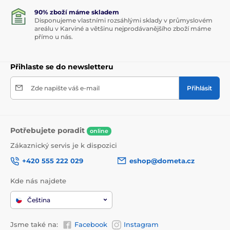
90% zboží máme skladem
Disponujeme vlastními rozsáhlými sklady v průmyslovém
areálu v Karviné a většinu nejprodávanějšího zboží máme
přímo u nás.
Přihlaste se do newsletteru
Zde napište váš e-mail
Přihlásit
Potřebujete poradit
online
Zákaznický servis je k dispozici
+420 555 222 029
eshop@dometa.cz
Kde nás najdete
Čeština
Jsme také na:
Facebook
Instagram