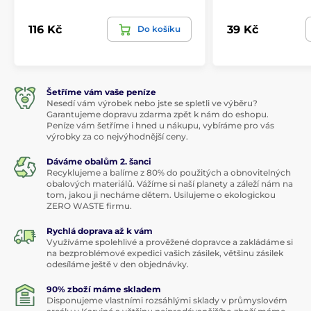
116 Kč
39 Kč
Do košíku
Šetříme vám vaše peníze
Nesedí vám výrobek nebo jste se spletli ve výběru?
Garantujeme dopravu zdarma zpět k nám do eshopu.
Peníze vám šetříme i hned u nákupu, vybíráme pro vás
výrobky za co nejvýhodnější ceny.
Dáváme obalům 2. šanci
Recyklujeme a balíme z 80% do použitých a obnovitelných
obalových materiálů. Vážíme si naší planety a záleží nám na
tom, jakou ji necháme dětem. Usilujeme o ekologickou
ZERO WASTE firmu.
Rychlá doprava až k vám
Využíváme spolehlivé a prověžené dopravce a zakládáme si
na bezproblémové expedici vašich zásilek, většinu zásilek
odesíláme ještě v den objednávky.
90% zboží máme skladem
Disponujeme vlastními rozsáhlými sklady v průmyslovém