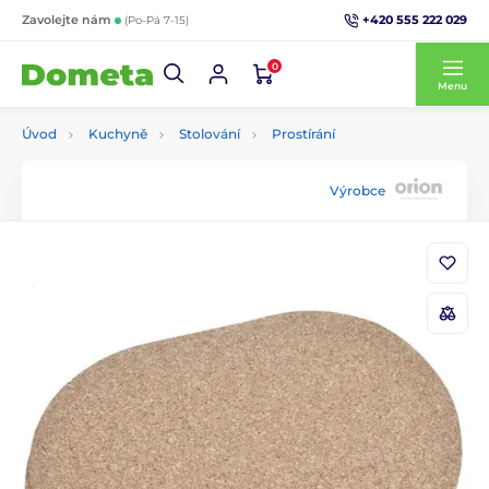
+420 555 222 029
Zavolejte nám
(Po-Pá 7-15)
0
Menu
Úvod
Kuchyně
Stolování
Prostírání
Výrobce