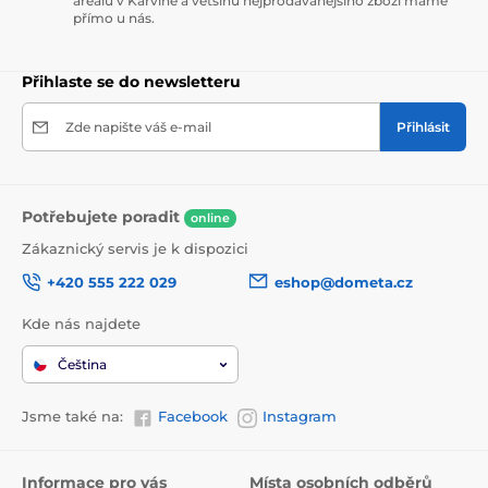
areálu v Karviné a většinu nejprodávanějšího zboží máme
přímo u nás.
Přihlaste se do newsletteru
Zde napište váš e-mail
Přihlásit
Potřebujete poradit
online
Zákaznický servis je k dispozici
+420 555 222 029
eshop@dometa.cz
Kde nás najdete
Čeština
Jsme také na:
Facebook
Instagram
Informace pro vás
Místa osobních odběrů