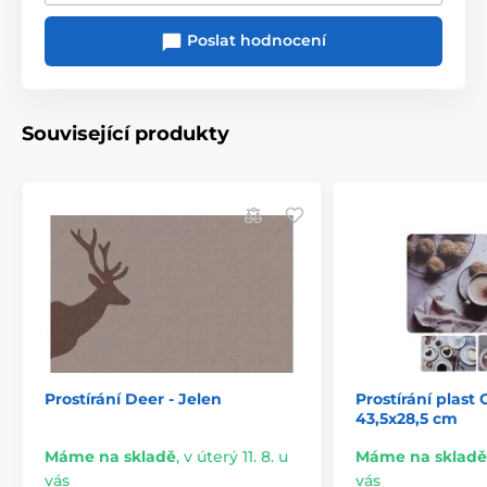
Poslat hodnocení
Související produkty
Prostírání Deer - Jelen
Prostírání plast
43,5x28,5 cm
Máme na skladě
,
v úterý 11. 8. u
Máme na skladě
vás
vás