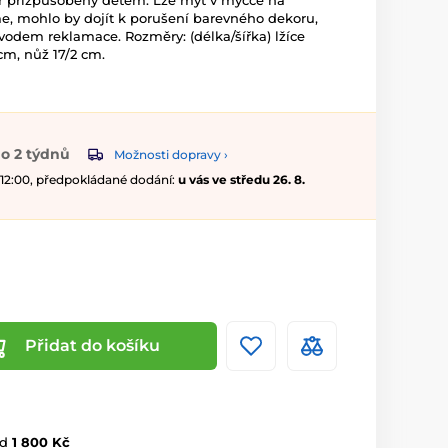
Tvar přizpůsobený dětem. Lze mýt v myčce na
e, mohlo by dojít k porušení barevného dekoru,
odem reklamace. Rozměry: (délka/šířka) lžíce
5 cm, nůž 17/2 cm.
o 2 týdnů
Možnosti dopravy ›
 12:00, předpokládané dodání:
u vás ve středu 26. 8.
Přidat do košíku
d
1 800 Kč