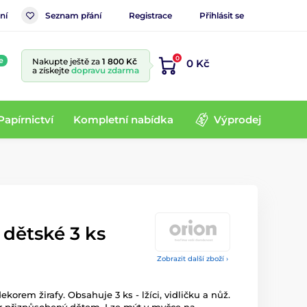
ní
Seznam přání
Registrace
Přihlásit se
0
e
Nakupte ještě za
1 800 Kč
0 Kč
a získejte
dopravu zdarma
Papírnictví
Kompletní nabídka
Výprodej
 dětské 3 ks
Zobrazit další zboží ›
korem žirafy. Obsahuje 3 ks - lžíci, vidličku a nůž.