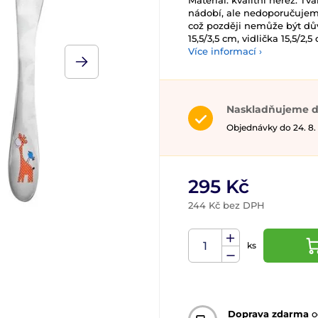
Materiál: kvalitní nerez. 
nádobí, ale nedoporučujem
což později nemůže být dův
15,5/3,5 cm, vidlička 15,5/2,
Více informací ›
Naskladňujeme d
Objednávky do 24. 8.
295 Kč
244 Kč bez DPH
ks
Doprava zdarma
o