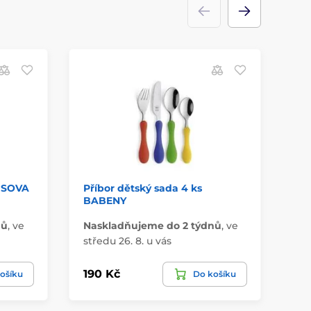
s SOVA
Příbor dětský sada 4 ks
Lž
BABENY
nů
,
ve
Naskladňujeme do 2 týdnů
,
ve
Na
středu 26. 8. u vás
stř
190 Kč
10
ošíku
Do košíku