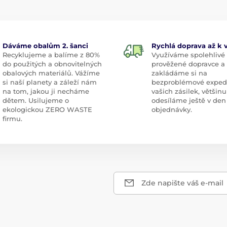
Dáváme obalům 2. šanci
Rychlá doprava až k
Recyklujeme a balíme z 80%
Využíváme spolehlivé
do použitých a obnovitelných
prověžené dopravce a
obalových materiálů. Vážíme
zakládáme si na
si naší planety a záleží nám
bezproblémové exped
na tom, jakou ji necháme
vašich zásilek, většinu
dětem. Usilujeme o
odesíláme ještě v den
ekologickou ZERO WASTE
objednávky.
firmu.
Zde napište váš e-mail