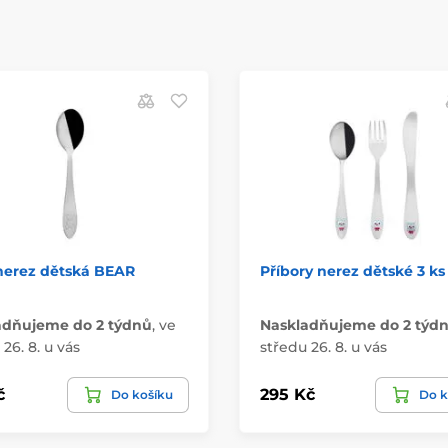
nerez dětská BEAR
Příbory nerez dětské 3 k
adňujeme do 2 týdnů
,
ve
Naskladňujeme do 2 týd
26. 8. u vás
středu 26. 8. u vás
č
295 Kč
Do košíku
Do k