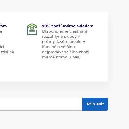
 vám
90% zboží máme skladem
 a
Disponujeme vlastními
rozsáhlými sklady v
průmyslovém areálu v
ici
Karviné a většinu
 zásilek
nejprodávanějšího zboží
máme přímo u nás.
Přihlásit