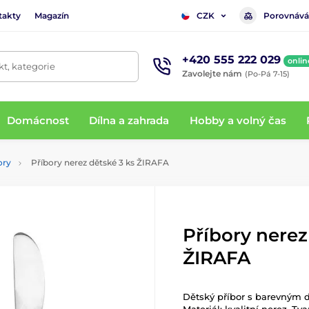
takty
Magazín
Porovnává
CZK
+420 555 222 029
onlin
t, kategorie
Zavolejte nám
(Po-Pá 7-15)
Domácnost
Dílna a zahrada
Hobby a volný čas
ory
Příbory nerez dětské 3 ks ŽIRAFA
Příbory nerez
ŽIRAFA
Dětský příbor s barevným de