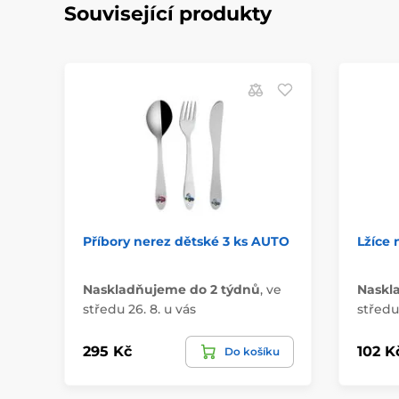
Související produkty
Příbory nerez dětské 3 ks AUTO
Lžíce 
Naskladňujeme do 2 týdnů
,
ve
Naskl
středu 26. 8. u vás
středu 
295 Kč
102 K
Do košíku