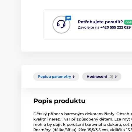
Potřebujete poradit?
onl
Zavolejte na
+420 555 222 029
Popis a parametry
Hodnocení
(0)
Popis produktu
Dětský příbor s barevným dekorem žirafy. Obsahuje 3
kvalitní nerez. Tvar přizpůsobený dětem. Lze mýt
mohlo by dojít k porušení barevného dekoru, co
Rozměry: (délka/šířka) lžíce 15,5/3,5 cm, vidlička 15