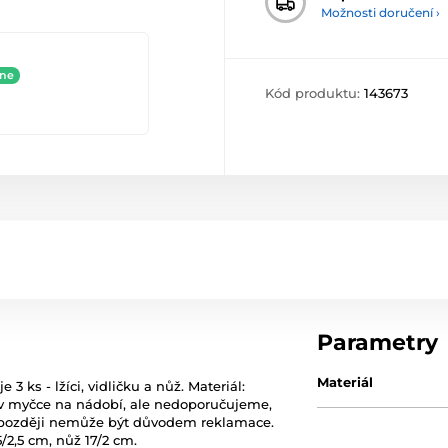
Možnosti doručení ›
ine
Kód produktu:
143673
Parametry
Materiál
 ks - lžíci, vidličku a nůž. Materiál:
 v myčce na nádobí, ale nedoporučujeme,
ž později nemůže být důvodem reklamace.
,5/2,5 cm, nůž 17/2 cm.