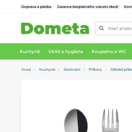
Doprava a platba
Garance bezplatného vrácení zboží
Kon
Např. produk
Kuchyně
Úklid a hygiena
Koupelna a WC
Úvod
Kuchyně
Stolování
Příbory
Dětské příb