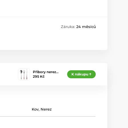
Záruka:
24 měsíců
Příbory nerez…
K nákupu
295 Kč
Kov
,
Nerez