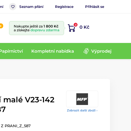
ní
Seznam přání
Registrace
Přihlásit se
0
e
Nakupte ještě za
1 800 Kč
0 Kč
a získejte
dopravu zdarma
Papírnictví
Kompletní nabídka
Výprodej
í malé V23-142
87
Zobrazit další zboží ›
2 Z PRANI_Z_587