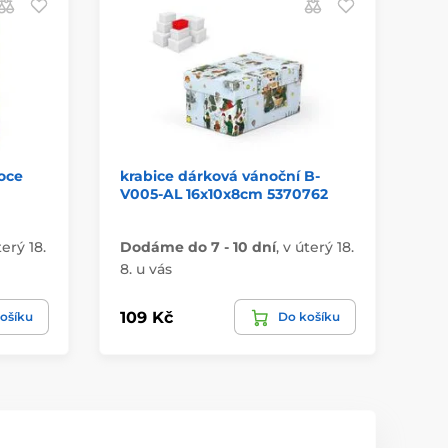
oce
krabice dárková vánoční B-
te
V005-AL 16x10x8cm 5370762
mo
terý 18.
Dodáme do 7 - 10 dní
,
v úterý 18.
Do
8. u vás
8. 
109 Kč
18
ošíku
Do košíku