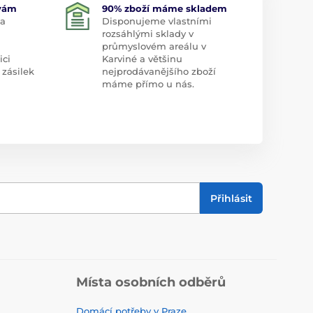
 vám
90% zboží máme skladem
 a
Disponujeme vlastními
rozsáhlými sklady v
průmyslovém areálu v
ici
Karviné a většinu
 zásilek
nejprodávanějšího zboží
máme přímo u nás.
Přihlásit
Místa osobních odběrů
Domácí potřeby v Praze