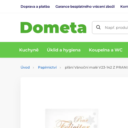
Doprava a platba
Garance bezplatného vrácení zboží
Kon
Např. produk
Kuchyně
Úklid a hygiena
Koupelna a WC
Úvod
Papírnictví
přání Vánoční malé V23-142 Z PRAN