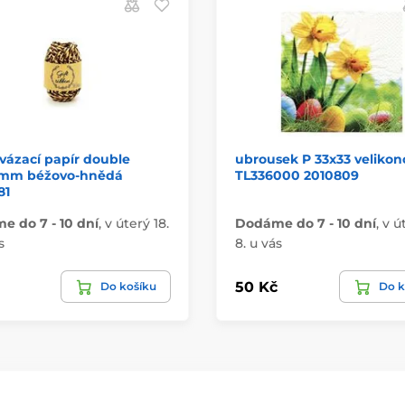
vázací papír double
ubrousek P 33x33 velikon
mm béžovo-hnědá
TL336000 2010809
81
 do 7 - 10 dní
,
v úterý 18.
Dodáme do 7 - 10 dní
,
v ú
s
8. u vás
50 Kč
Do košíku
Do k