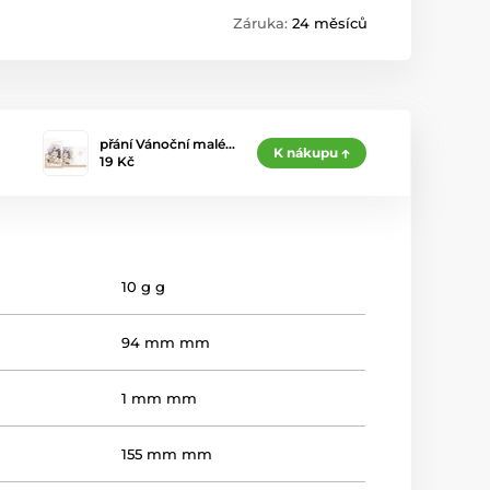
Záruka:
24 měsíců
přání Vánoční malé…
K nákupu
19 Kč
10 g g
94 mm mm
1 mm mm
155 mm mm