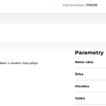
Kód produktu:
P99238
Parametry
Netto váha
draví v novém roce přeje
Šířka
Hloubka
Výška