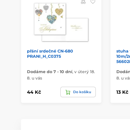
přání srdečné CN-680
stuha 
PRANI_H_C0375
10m/2
56602
Dodáme do 7 - 10 dní
,
v úterý 18.
Dodáme
8. u vás
8. u vá
44 Kč
13 Kč
Do košíku