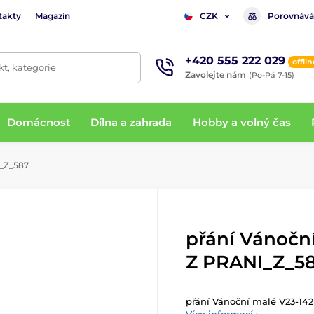
takty
Magazín
Porovnává
CZK
+420 555 222 029
offlin
t, kategorie
Zavolejte nám
(Po-Pá 7-15)
Domácnost
Dílna a zahrada
Hobby a volný čas
I_Z_587
přání Vánočn
Z PRANI_Z_5
přání Vánoční malé V23-14