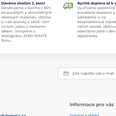
Dáváme obalům 2. šanci
Rychlá doprava až k
Recyklujeme a balíme z 80%
Využíváme spolehlivé
do použitých a obnovitelných
prověžené dopravce a
obalových materiálů. Vážíme
zakládáme si na
si naší planety a záleží nám
bezproblémové exped
na tom, jakou ji necháme
vašich zásilek, většinu
dětem. Usilujeme o
odesíláme ještě v den
ekologickou ZERO WASTE
objednávky.
firmu.
Zde napište váš e-mail
Informace pro vás
p@dometa.cz
Doprava a platba