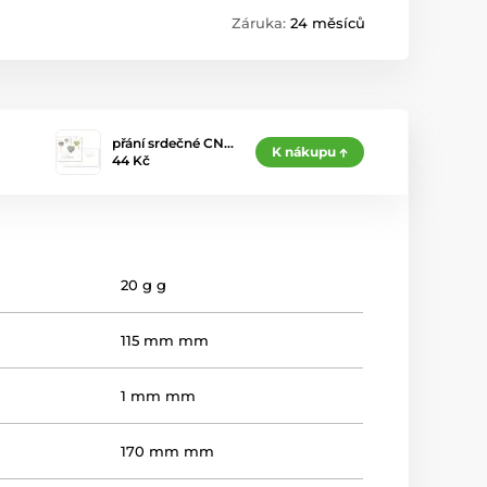
Záruka:
24 měsíců
přání srdečné CN…
K nákupu
44 Kč
20 g g
115 mm mm
1 mm mm
170 mm mm