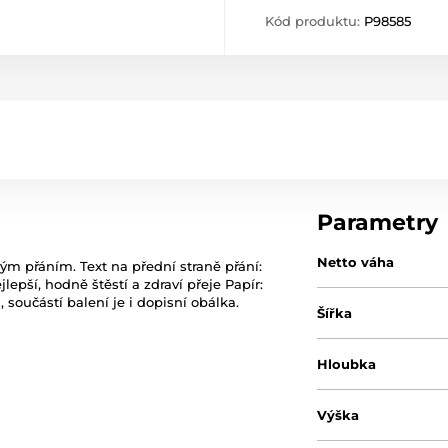
Kód produktu:
P98585
Parametry
Netto váha
ým přáním. Text na přední straně přání:
lepší, hodně štěstí a zdraví přeje Papír:
 součástí balení je i dopisní obálka.
Šířka
Hloubka
Výška