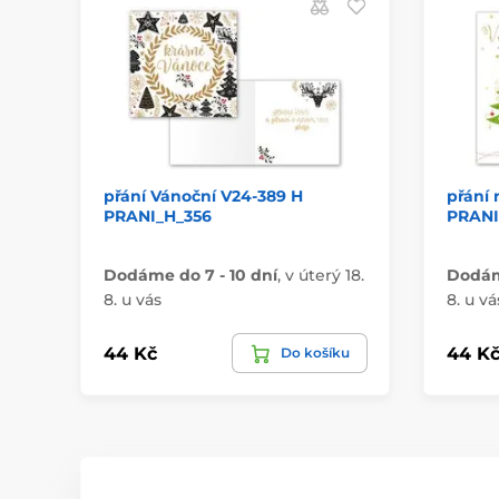
přání Vánoční V24-389 H
přání 
PRANI_H_356
PRANI
Dodáme do 7 - 10 dní
,
v úterý 18.
Dodáme
8. u vás
8. u vá
44 Kč
44 K
Do košíku