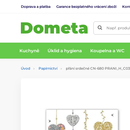
Doprava a platba
Garance bezplatného vrácení zboží
Kon
Např. produk
Kuchyně
Úklid a hygiena
Koupelna a WC
Úvod
Papírnictví
přání srdečné CN-680 PRANI_H_C03