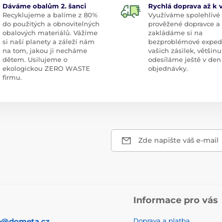
Dáváme obalům 2. šanci
Rychlá doprava až k
Recyklujeme a balíme z 80%
Využíváme spolehlivé
do použitých a obnovitelných
prověžené dopravce a
obalových materiálů. Vážíme
zakládáme si na
si naší planety a záleží nám
bezproblémové exped
na tom, jakou ji necháme
vašich zásilek, většinu
dětem. Usilujeme o
odesíláme ještě v den
ekologickou ZERO WASTE
objednávky.
firmu.
Zde napište váš e-mail
Informace pro vás
p@dometa.cz
Doprava a platba