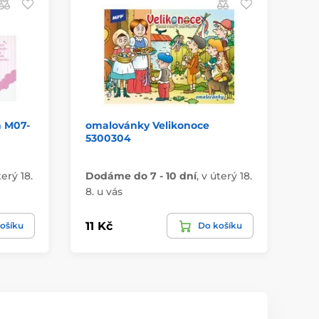
a M07-
omalovánky Velikonoce
st
5300304
me
terý 18.
Dodáme do 7 - 10 dní
,
v úterý 18.
Do
8. u vás
8. 
11 Kč
25
ošíku
Do košíku