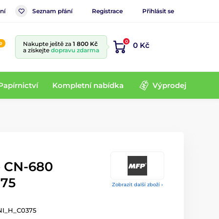
ní
Seznam přání
Registrace
Přihlásit se
0
e
Nakupte ještě za
1 800 Kč
0 Kč
a získejte
dopravu zdarma
Papírnictví
Kompletní nabídka
Výprodej
é CN-680
75
Zobrazit další zboží ›
NI_H_C0375