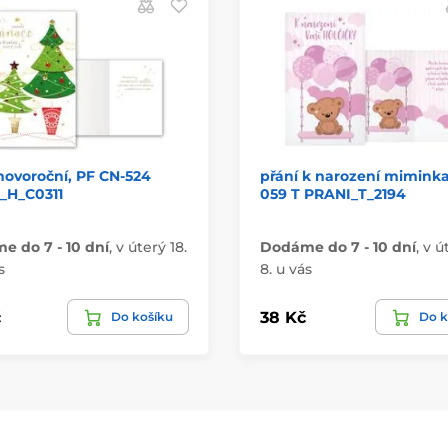
novoroční, PF CN-524
přání k narození mimink
_H_C0311
059 T PRANI_T_2194
 do 7 - 10 dní
,
v úterý 18.
Dodáme do 7 - 10 dní
,
v ú
s
8. u vás
č
38 Kč
Do košíku
Do k