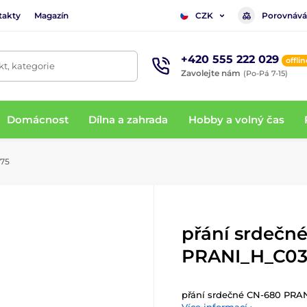
takty
Magazín
Porovnává
CZK
+420 555 222 029
offlin
t, kategorie
Zavolejte nám
(Po-Pá 7-15)
Domácnost
Dílna a zahrada
Hobby a volný čas
75
přání srdečn
PRANI_H_C03
přání srdečné CN-680 PRA