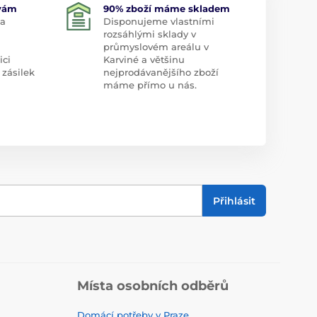
 vám
90% zboží máme skladem
 a
Disponujeme vlastními
rozsáhlými sklady v
průmyslovém areálu v
ici
Karviné a většinu
 zásilek
nejprodávanějšího zboží
máme přímo u nás.
Přihlásit
Místa osobních odběrů
Domácí potřeby v Praze